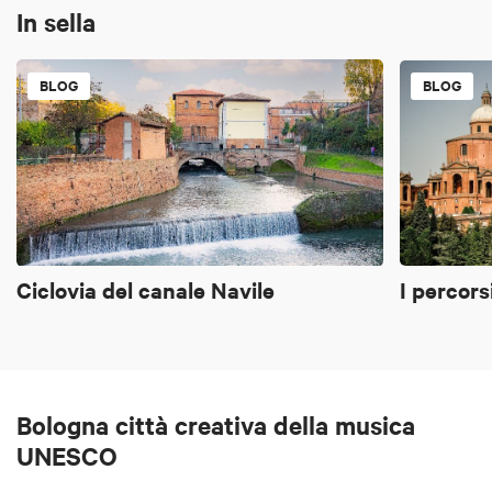
In sella
BLOG
BLOG
Ciclovia del canale Navile
I percor
Bologna città creativa della musica
UNESCO