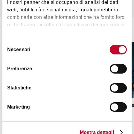
i nostri partner che si occupano di analisi dei dati
Iscriviti alla newsletter
web, pubblicità e social media, i quali potrebbero
combinarle con altre informazioni che ha fornito loro
o che hanno raccolto dal suo utilizzo dei loro servizi.
Bologna si racconta: le interviste
Selezione
BLOG
BLOG
Necessari
del
consenso
Preferenze
Statistiche
Simona Scapin, artigiana di un
Lyl, gio
Marketing
laboratorio di mortadelle
Scopri tutti gli articoli
Mostra dettagli