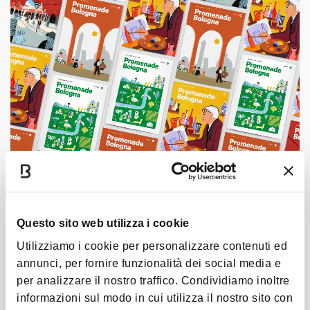
Promenade Bologna è la tua guida al
Questo sito web utilizza i cookie
lato inedito della città
Utilizziamo i cookie per personalizzare contenuti ed
annunci, per fornire funzionalità dei social media e
Saprai di eventi insoliti, curiosità su luoghi o
per analizzare il nostro traffico. Condividiamo inoltre
persone, itinerari meno battuti a Bologna
informazioni sul modo in cui utilizza il nostro sito con