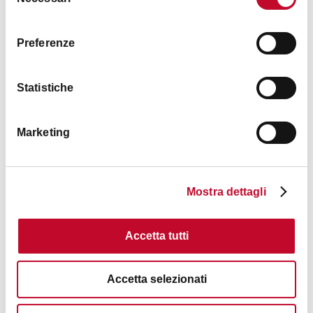
del
consenso
Preferenze
Noleggio City Bike eXtraBO
Statistiche
PIAZZA MAGGIORE - INDIPENDENZA
Marketing
NOLEGGIO BICICLETTE
Mostra dettagli
Accetta tutti
Accetta selezionati