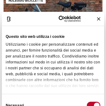
NOLEGGIO BICICLETTE
Questo sito web utilizza i cookie
Utilizziamo i cookie per personalizzare contenuti ed
annunci, per fornire funzionalità dei social media e
Noleggio bici e scooters : Astronolo
per analizzare il nostro traffico. Condividiamo inoltre
BOLOGNA
informazioni sul modo in cui utilizza il nostro sito con
i nostri partner che si occupano di analisi dei dati
web, pubblicità e social media, i quali potrebbero
NOLEGGIO BICICLETTE
combinarle con altre informazioni che ha fornito loro
o che hanno raccolto dal suo utilizzo dei loro servizi.
Selezione
Necessari