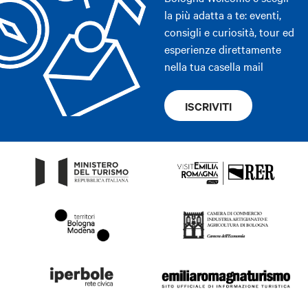
la più adatta a te: eventi,
consigli e curiosità, tour ed
esperienze direttamente
nella tua casella mail
ISCRIVITI