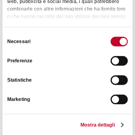
web, pubblicità e social media, i quali potrebbero
BOLOGNA
combinarle con altre informazioni che ha fornito loro
o che hanno raccolto dal suo utilizzo dei loro servizi.
RISTORANTE
PIZZERIA
Selezione
Necessari
del
consenso
Preferenze
Statistiche
Vito a San Luca
Marketing
BOLOGNA
Mostra dettagli
PIZZERIA