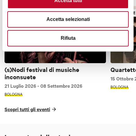
Accetta tutti
MUSICA E DANZA
MUSICA E
Accetta selezionati
Rifiuta
(s)Nodi festival di musiche
Quartett
inconsuete
15 Ottobre
21 Luglio 2026
- 08 Settembre 2026
BOLOGNA
BOLOGNA
Scopri tutti gli eventi