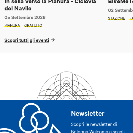
In sella verso la Pianura - Ciclovia
BikeMeT
del Navile
02 Settemb
05 Settembre 2026
STAZIONE
F
PIANURA
GRATUITO
Scopri tutti gli eventi
Newsletter
Scopri le newsletter di
Bologna Welcome e scegli