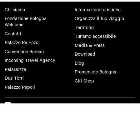
Chi siamo
Informazioni turistiche
Fondazione Bologna
Organizza il tuo viaggio
Welcome
Territorio
Contatti
Turismo accessibile
Palazzo Re Enzo
Media & Press
Convention Bureau
Download
Incoming Travel Agency
Blog
PalaDozza
Promenade Bologna
Due Torri
Gift Shop
Palazzo Pepoli
Bologna Welcome
Privacy Policy
Cookie Policy
Accessibilità
Condizioni di Utilizzo
Condizioni di Vendita
Criteri di pubblicazione