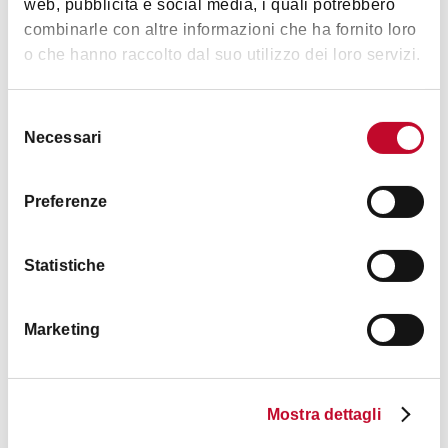
web, pubblicità e social media, i quali potrebbero
STAZIONE
combinarle con altre informazioni che ha fornito loro
o che hanno raccolto dal suo utilizzo dei loro servizi.
ENOTECA
Selezione
Necessari
del
consenso
Preferenze
Statistiche
Cafe' Le Palais
Marketing
BOLOGNA
Mostra dettagli
ENOTECA
CANTINE E AZIENDE AGRICOLE