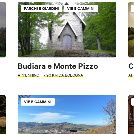
PARCHI E GIARDINI
VIE E CAMMINI
Gallerie d'Arte
Siti archeologici
Vie e cammini
Parchi
riodo
motori
Luoghi di shopping
Parchi tematici
Archeologia indust
enti
Edifici religiosi
Torri, edifici storici
Borghi
Cinem
Biblioteche
Budiara e Monte Pizzo
C
APPENNINO
< 90 KM DA BOLOGNA
AP
Gratuito
VIE E CAMMINI
CARD