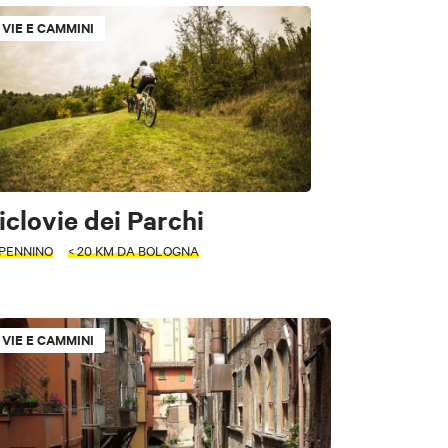
VIE E CAMMINI
 e Giardini
riale
a e teatri
iclovie dei Parchi
PENNINO
< 20 KM DA BOLOGNA
VIE E CAMMINI