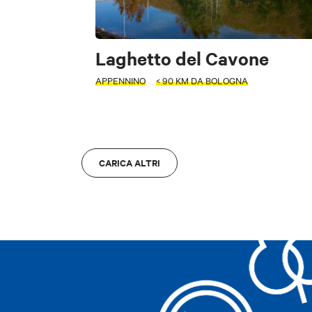
Accessibile
Arte e Cultura
Fo
Laghetto del Cavone
INTERESSI
APPENNINO
< 90 KM DA BOLOGNA
M
Arte e Cultura
CARICA ALTRI
Sc
ZONA
ZONA
Bologna
A
Bologna
A
Cancella filtri