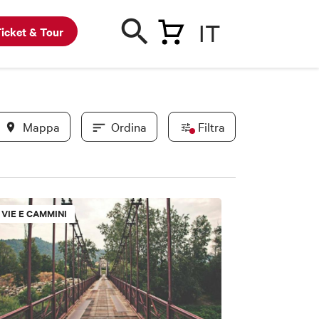
IT
icket & Tour
Mappa
Ordina
Filtra
In evidenza
VIE E CAMMINI
Convenzionati BWC
Novità