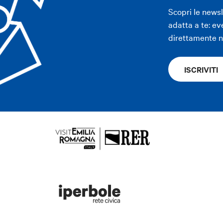
Scopri le news
adatta a te: ev
APP
direttamente ne
ISCRIVITI