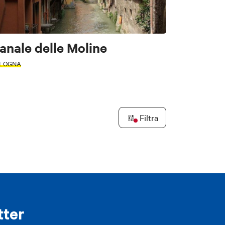
ori
anale delle Moline
LOGNA
e
Filtra
Leaflet
|
©
OpenStreetMap
contributors ©
CARTO
tter
Stampa
LICA FILTRI