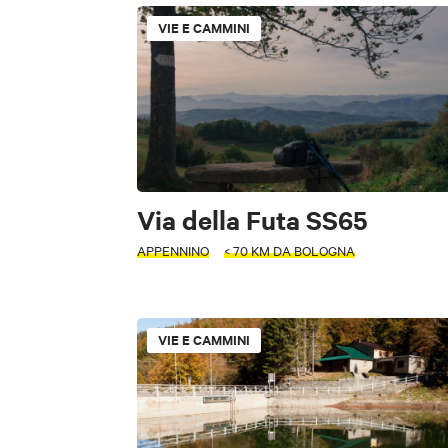
TIPOLOGIA
VIE E CAMMINI
Musei e Collezioni
PERIODO
Seleziona un pe
Luoghi di sport e 
Piazze, vie, monum
+
−
Terme e benessere
CERCA
Via della Futa SS65
APPENNINO
< 70 KM DA BOLOGNA
FILTRI
TIPOLOGIA
Accessibile
VIE E CAMMINI
ATTIVITÀ
INTERESSI
FILTRI