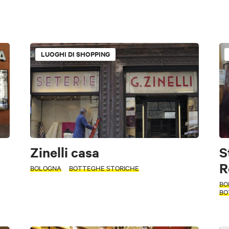
Gallerie d'Arte
Siti archeologici
Vie e cammini
Parchi
LUOGHI DI SHOPPING
motori
Luoghi di shopping
Parchi tematici
Archeologia indust
riodo
enti
Edifici religiosi
Torri, edifici storici
Borghi
Cinem
Biblioteche
Zinelli casa
S
R
BOLOGNA
BOTTEGHE STORICHE
BO
Gratuito
Antiquariato
Artigianato
Botteghe storiche
BO
Mercati
CARD