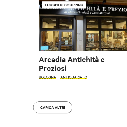
LUOGHI DI SHOPPING
INTERESSI
FILTRI
Accessibile
Arte e Cultura
Fo
INTERESSI
Arcadia Antichità e
Preziosi
BOLOGNA
ANTIQUARIATO
M
Arte e Cultura
Sc
ZONA
CARICA ALTRI
ZONA
Bologna
A
Bologna
A