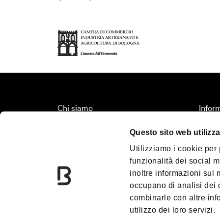
Chi siamo
Inform
Fondazione Bologna Welcome
Organi
Questo sito web utilizza
Contatti
Territ
Utilizziamo i cookie per
Palazzo Re Enzo
Turis
funzionalità dei social m
Convention Bureau
Media
inoltre informazioni sul m
Incoming Travel Agency
Down
occupano di analisi dei 
combinarle con altre inf
PalaDozza
Blog
utilizzo dei loro servizi.
Due Torri
Prom