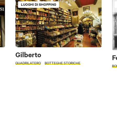
LUOGHI DI SHOPPING
od & Drink
Musica e
Natura e
Lifestyle
Sport e Mot
Spettacolo
Paesaggio
Gilberto
F
QUADRILATERO
BOTTEGHE STORICHE
BO
ostra solo luoghi convenzionati BWC
Natura e
Musica e
Food & Drink
Sport e Motori
Lifestyl
Paesaggio
Spettacolo
opri cos'è la Bologna Welcome Card
ppennino
Area imolese
Pianura
Modena
Altre città
ppennino
Area imolese
Pianura
Modena
Altre città