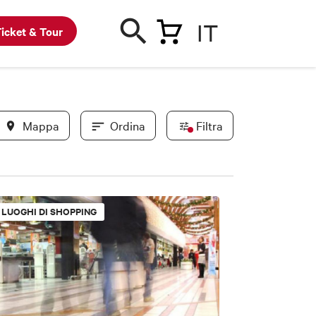
IT
icket & Tour
Mappa
Ordina
Filtra
In evidenza
LUOGHI DI SHOPPING
Convenzionati BWC
Novità