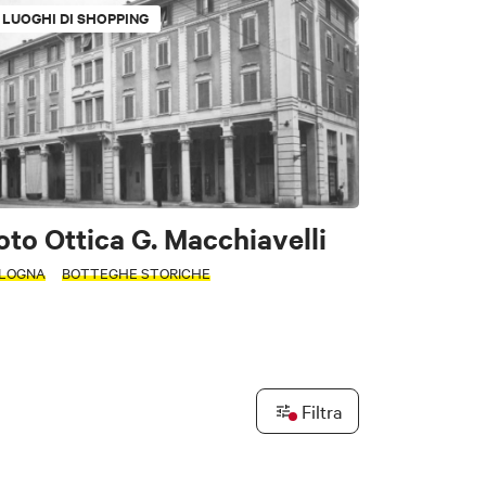
LUOGHI DI SHOPPING
ori
oto Ottica G. Macchiavelli
LOGNA
BOTTEGHE STORICHE
e
Filtra
Leaflet
|
©
OpenStreetMap
contributors ©
CARTO