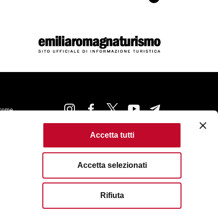
come
Accetta tutti
kie Policy
Accessibilità
Condizioni di Utilizzo
ta
Criteri di pubblicazione
Accetta selezionati
served. Fondazione Bologna Welcome | Piazza del Nettuno, 1,
I. e C.F. 04159281205 | REA: BO - 573761 |
583111
| Email:
info@bolognawelcome.it
|
Rifiuta
ognawelcome@legalmail.it