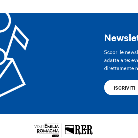
APP
Newsle
APP
Scopri le news
adatta a te: ev
direttamente ne
ISCRIVITI