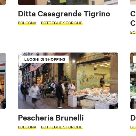
Ditta Casagrande Tigrino
C
C
BOLOGNA
BOTTEGHE STORICHE
BO
LUOGHI DI SHOPPING
n
Pescheria Brunelli
D
BOLOGNA
BOTTEGHE STORICHE
BO