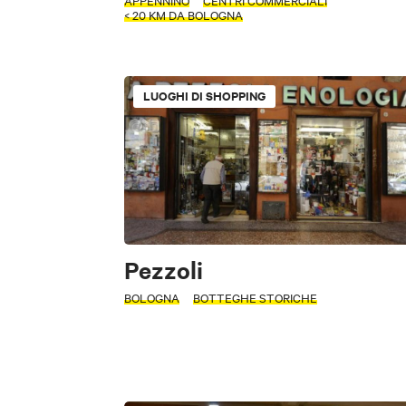
APPENNINO
CENTRI COMMERCIALI
< 20 KM DA BOLOGNA
TIPOLOGIA
Musei e Collezioni
LUOGHI DI SHOPPING
PERIODO
Luoghi di sport e 
Seleziona un pe
Piazze, vie, monum
+
Terme e benessere
−
CERCA
Pezzoli
FILTRI
BOLOGNA
BOTTEGHE STORICHE
Accessibile
TIPOLOGIA
Centri commerciali
ATTIVITÀ