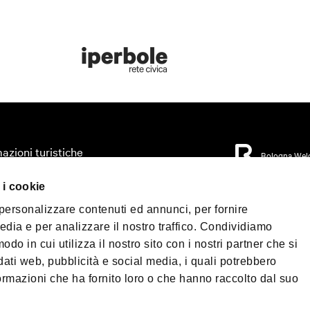
azioni turistiche
Bologna Wel
zza il tuo viaggio
 i cookie
orio
Privacy Policy
Coo
 personalizzare contenuti ed annunci, per fornire
Condizioni di Vendi
mo accessibile
edia e per analizzare il nostro traffico. Condividiamo
 & Press
odo in cui utilizza il nostro sito con i nostri partner che si
©2026 All rights re
load
40124 - Bologna | P.
dati web, pubblicità e social media, i quali potrebbero
Telefono
+39 051 6
ormazioni che ha fornito loro o che hanno raccolto dal suo
PEC:
fondazionebol
enade Bologna