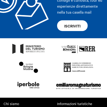
consigli e curiosità, tour ed
esperienze direttamente
nella tua casella mail
ISCRIVITI
Chi siamo
Informazioni turistiche