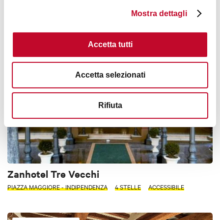
Pozzo di Mezzo b&b
Mostra dettagli
BOLOGNA
Accetta tutti
ALBERGHI
Accetta selezionati
Rifiuta
Zanhotel Tre Vecchi
PIAZZA MAGGIORE - INDIPENDENZA
4 STELLE
ACCESSIBILE