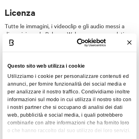
Licenza
Tutte le immagini, i videoclip e gli audio messi a
disposizione da Bologna Welcome sono regolati
dal
Contratto di Licenza Bologna Welcome
.
Quando scarichi o condividi i contenuti media,
accetti di rispettare i termini presenti nella licenza.
Questo sito web utilizza i cookie
Tieni presente che sono soggetti alla legge
sul
copyright
, quindi assicurati di comprendere le
Utilizziamo i cookie per personalizzare contenuti ed
annunci, per fornire funzionalità dei social media e
regole specifiche di attribuzione dei crediti quando
per analizzare il nostro traffico. Condividiamo inoltre
utilizzi qualunque opera, immagine, video o audio
informazioni sul modo in cui utilizza il nostro sito con
che trovi all’interno del database.
i nostri partner che si occupano di analisi dei dati
web, pubblicità e social media, i quali potrebbero
combinarle con altre informazioni che ha fornito loro
COME ACCREDITARE
o che hanno raccolto dal suo utilizzo dei loro servizi.