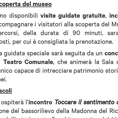
 scoperta del museo
visite guidate gratuite
inc
no disponibili
,
ccompagnare i visitatori alla scoperta del 
ercorsi, della durata di 90 minuti, sar
sti, per cui è consigliata la prenotazione.
conc
ta guidata speciale sarà seguita da un
el Teatro Comunale
, che animerà la Sala 
ico capace di intrecciare patrimonio stor
ei.
acoli
incontro
ospiterà l’
Toccare il sentimento 
ione del bassorilievo della Madonna del R