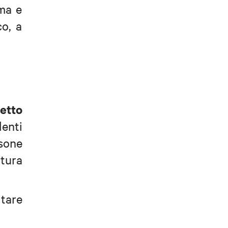
ama e
co, a
ietto
denti
rsone
ltura
itare