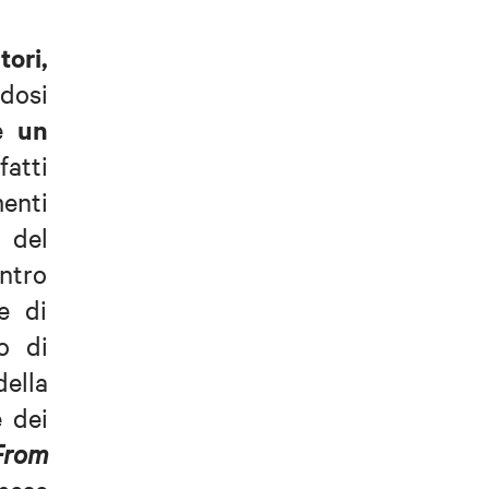
tori,
ndosi
un
he
fatti
menti
r del
ntro
e di
lo di
della
e dei
From