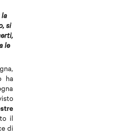
 la
, si
erti,
a le
ogna,
o ha
logna
visto
stre
o il
ce di