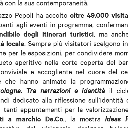
tà con la sua contemporaneità.
oltre 49.000 visita
lazzo Pepoli ha accolto
ipanti agli eventi in programma, conferma
ibile degli itinerari turistici
, ma anc
à locale
. Sempre più visitatori scelgono in
che per le esposizioni, per condividere mo
sueto aperitivo nella corte coperta del ba
onviviale e accogliente nel cuore del ce
ste che hanno animato la programmazion
ologna. Tra narrazioni e identità
il cic
di dedicato alla riflessione sull’identità 
i tanti appuntamenti per la valorizzazion
iuti a marchio De.Co
., la mostra
Ideas 