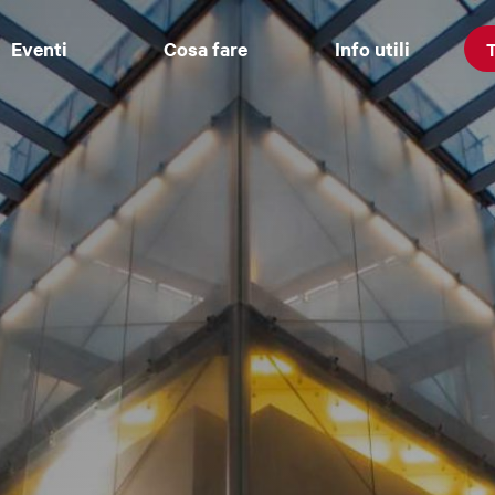
Eventi
Cosa fare
Info utili
T