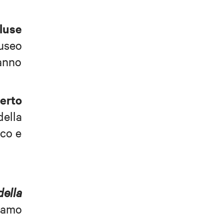
luse
Museo
anno
erto
della
ico e
della
icamo