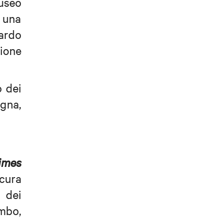
Museo
n una
uardo
zione
o dei
ogna,
imes
 cura
i dei
ombo,