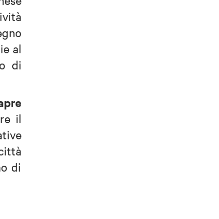
nese
ività
legno
ie al
o di
apre
re il
ative
città
o di