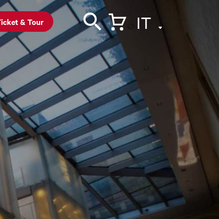
IT
icket & Tour