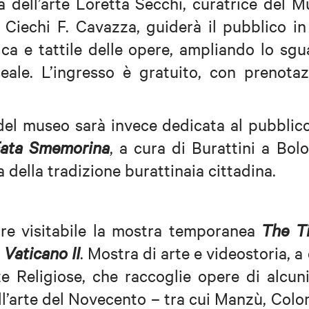
a dell’arte Loretta Secchi, curatrice del 
ei Ciechi F. Cavazza, guiderà il pubblico i
tica e tattile delle opere, ampliando lo sg
seale. L’ingresso è gratuito, con prenota
 del museo sarà invece dedicata al pubblic
ata Smemorina
, a cura di Burattini a Bol
 della tradizione burattinaia cittadina.
ltre visitabile la mostra temporanea
The T
 Vaticano II
. Mostra di arte e videostoria, a
e Religiose, che raccoglie opere di alcun
ell’arte del Novecento – tra cui Manzù, Col