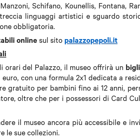
, Manzoni, Schifano, Kounellis, Fontana, R
reccia linguaggi artistici e sguardo stori
one obbligatoria.
abili online
palazzopepoli.it
sul sito
li
bigl
li orari del Palazzo, il museo offrirà un
 euro, con una formula 2x1 dedicata a resi
tre gratuito per bambini fino ai 12 anni, pe
ore, oltre che per i possessori di Card Cu
dere il museo ancora più accessibile e inv
e le sue collezioni.