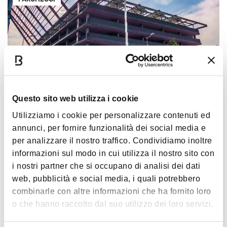
Questo sito web utilizza i cookie
Nuovo Parcheggio Stazione
Utilizziamo i cookie per personalizzare contenuti ed
annunci, per fornire funzionalità dei social media e
BOLOGNA
< 10 KM DA BOLOGNA
per analizzare il nostro traffico. Condividiamo inoltre
informazioni sul modo in cui utilizza il nostro sito con
i nostri partner che si occupano di analisi dei dati
PARCHEGGI
web, pubblicità e social media, i quali potrebbero
combinarle con altre informazioni che ha fornito loro
o che hanno raccolto dal suo utilizzo dei loro servizi.