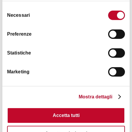
Selezione
Necessari
del
consenso
Preferenze
Palazzo Marescotti Brazzetti
Statistiche
BOLOGNA
Marketing
TORRI, EDIFICI STORICI
Mostra dettagli
Accetta tutti