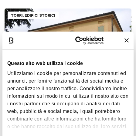
TORRI, EDIFICI STORICI
Questo sito web utilizza i cookie
Utilizziamo i cookie per personalizzare contenuti ed
annunci, per fornire funzionalità dei social media e
Villa Edvige Garagnani
per analizzare il nostro traffico. Condividiamo inoltre
APPENNINO
< 20 KM DA BOLOGNA
informazioni sul modo in cui utilizza il nostro sito con
i nostri partner che si occupano di analisi dei dati
web, pubblicità e social media, i quali potrebbero
TORRI, EDIFICI STORICI
combinarle con altre informazioni che ha fornito loro
o che hanno raccolto dal suo utilizzo dei loro servizi.