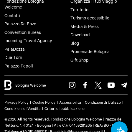
Fondazione Bologna
Organizza il tuo viaggio
Welcome
Territorio
Contatti
Turismo accessibile
Palazzo Re Enzo
Media & Press
Convention Bureau
Download
Incoming Travel Agency
Blog
PalaDozza
Promenade Bologna
Due Torri
Gift Shop
Palazzo Pepoli
Bologna Welcome
Privacy Policy
Cookie Policy
Accessibilità
Condizioni di Utilizzo
Condizioni di Vendita
Criteri di pubblicazione
©2026 All rights reserved. Fondazione Bologna Welcome | Piazza del
Nettuno, 1, 40124 - Bologna | P.I. e C.F. 04159281205 | REA: BO - 573761 |
Telefono
+39 051 6583111
| Email:
info@bolognawelcome.it
|