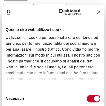
ABBIGLIAMENTO
ABBIGLIAMENTO
Questo sito web utilizza i cookie
Utilizziamo i cookie per personalizzare contenuti ed
Natalia Bimbi Bimbi
annunci, per fornire funzionalità dei social media e
per analizzare il nostro traffico. Condividiamo inoltre
SCONTO
10%
informazioni sul modo in cui utilizza il nostro sito con
i nostri partner che si occupano di analisi dei dati
ABBIGLIAMENTO
ABBIGLIAMENTO BIMBO
web, pubblicità e social media, i quali potrebbero
combinarle con altre informazioni che ha fornito loro
o che hanno raccolto dal suo utilizzo dei loro servizi.
Selezione
Patagonia Store
Necessari
del
consenso