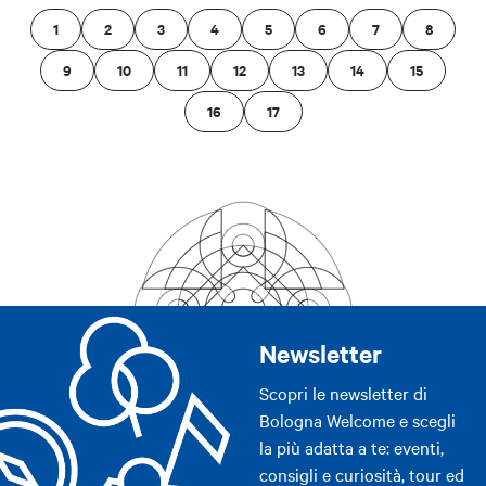
1
2
3
4
5
6
7
8
9
10
11
12
13
14
15
16
17
Newsletter
Scopri le newsletter di
Bologna Welcome e scegli
la più adatta a te: eventi,
consigli e curiosità, tour ed