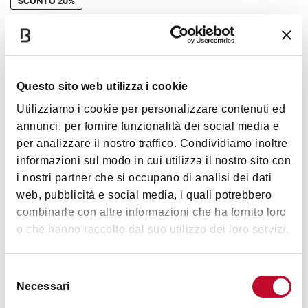
SCONTO
20%
FOOD & DRINK
TRATTORIA/OSTERIA
Questo sito web utilizza i cookie
Utilizziamo i cookie per personalizzare contenuti ed
Vinyasa Yoga Bologna
annunci, per fornire funzionalità dei social media e
per analizzare il nostro traffico. Condividiamo inoltre
SCONTO
20%
informazioni sul modo in cui utilizza il nostro sito con
i nostri partner che si occupano di analisi dei dati
WELLNESS & BEAUTY
CENTRO ESTETICO
web, pubblicità e social media, i quali potrebbero
combinarle con altre informazioni che ha fornito loro
o che hanno raccolto dal suo utilizzo dei loro servizi.
Selezione
Eataly Ambasciatori
Necessari
del
consenso