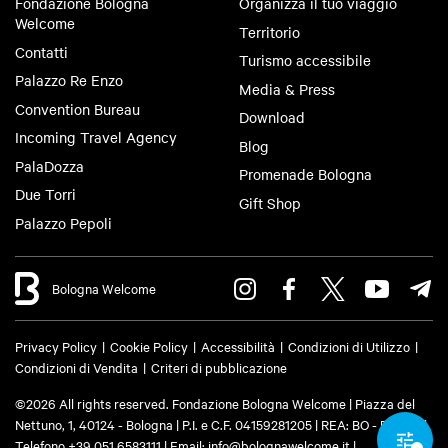
Fondazione Bologna
Organizza il tuo viaggio
Welcome
Territorio
Contatti
Turismo accessibile
Palazzo Re Enzo
Media & Press
Convention Bureau
Download
Incoming Travel Agency
Blog
PalaDozza
Promenade Bologna
Due Torri
Gift Shop
Palazzo Pepoli
Bologna Welcome
Privacy Policy
Cookie Policy
Accessibilità
Condizioni di Utilizzo
Condizioni di Vendita
Criteri di pubblicazione
©2026 All rights reserved. Fondazione Bologna Welcome | Piazza del
Nettuno, 1, 40124 - Bologna | P.I. e C.F. 04159281205 | REA: BO - 573761 |
Telefono
+39 051 6583111
| Email:
info@bolognawelcome.it
|