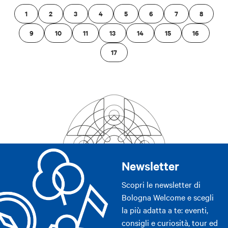
1
2
3
4
5
6
7
8
9
10
11
13
14
15
16
17
Newsletter
Scopri le newsletter di
Bologna Welcome e scegli
la più adatta a te: eventi,
consigli e curiosità, tour ed