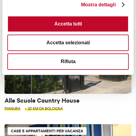
Mostra dettagli
BOLOGNA
1 STELLA
ACCESSIBILE
< 10 KM DA BOLOGNA
Accetta tutti
AFFITTACAMERE
Accetta selezionati
Rifiuta
Alle Scuole Country House
PIANURA
< 20 KM DA BOLOGNA
CASE E APPARTAMENTI PER VACANZA