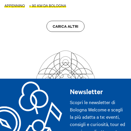
APPENNINO
< 90 KM DA BOLOGNA
CARICA ALTRI
Newsletter
Scopri le newsletter di
Bologna Welcome e scegli
la più adatta a te: eventi,
consigli e curiosità, tour ed