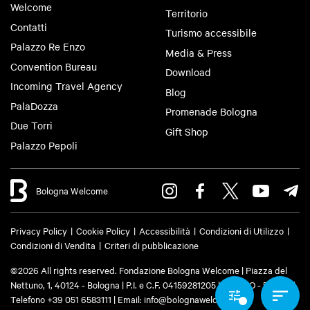
Welcome
Territorio
Contatti
Turismo accessibile
Palazzo Re Enzo
Media & Press
Convention Bureau
Download
Incoming Travel Agency
Blog
PalaDozza
Promenade Bologna
Due Torri
Gift Shop
Palazzo Pepoli
Bologna Welcome
Privacy Policy
Cookie Policy
Accessibilità
Condizioni di Utilizzo
Condizioni di Vendita
Criteri di pubblicazione
©2026 All rights reserved. Fondazione Bologna Welcome | Piazza del
Nettuno, 1, 40124 - Bologna | P.I. e C.F. 04159281205 | REA: BO - 573761 |
Telefono
+39 051 6583111
| Email:
info@bolognawelcome.it
|