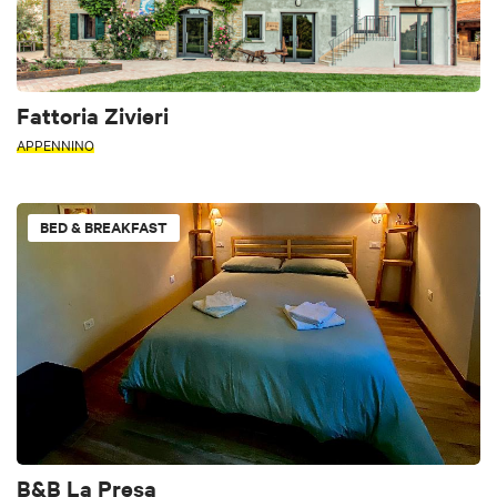
Fattoria Zivieri
APPENNINO
BED & BREAKFAST
B&B La Presa