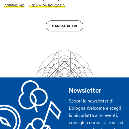
APPENNINO
< 20 KM DA BOLOGNA
CARICA ALTRI
Newsletter
Scopri le newsletter di
Bologna Welcome e scegli
la più adatta a te: eventi,
consigli e curiosità, tour ed