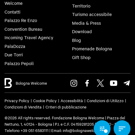
Welcome
Territorio
Contatti
Turismo accessibile
Palazzo Re Enzo
Media & Press
Convention Bureau
Download
Incoming Travel Agency
Blog
PalaDozza
Promenade Bologna
Due Torri
Gift Shop
Palazzo Pepoli
Bologna Welcome
Privacy Policy
Cookie Policy
Accessibilità
Condizioni di Utilizzo
Condizioni di Vendita
Criteri di pubblicazione
©2026 All rights reserved. Fondazione Bologna Welcome | Piazza del
Nettuno, 1, 40124 - Bologna | P.I. e C.F. 04159281205 | REA: BO - 573761 |
Telefono
+39 051 6583111
| Email:
info@bolognawelcome.it
|