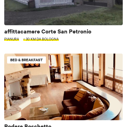
affittacamere Corte San Petronio
PIANURA
< 30 KM DA BOLOGNA
BED & BREAKFAST
Podere Boschetto