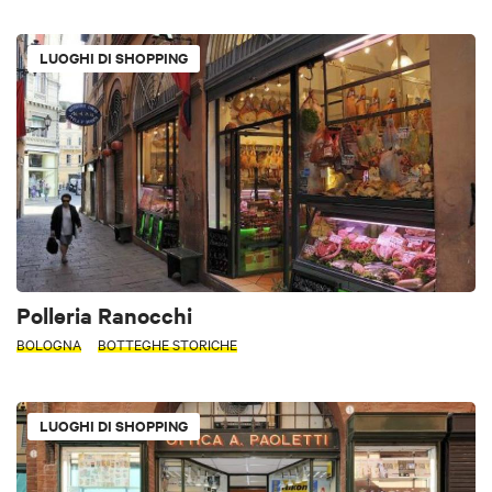
LUOGHI DI SHOPPING
Polleria Ranocchi
BOLOGNA
BOTTEGHE STORICHE
LUOGHI DI SHOPPING