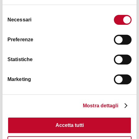
Selezione
Necessari
del
consenso
Preferenze
Nadir
Statistiche
QUADRILATERO
BOTTEGHE STORICHE
Marketing
LUOGHI DI SHOPPING
Mostra dettagli
Accetta tutti