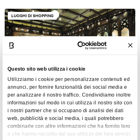
LUOGHI DI SHOPPING
Questo sito web utilizza i cookie
Utilizziamo i cookie per personalizzare contenuti ed
annunci, per fornire funzionalità dei social media e
Farmacia del Pavaglione
per analizzare il nostro traffico. Condividiamo inoltre
BOLOGNA
BOTTEGHE STORICHE
informazioni sul modo in cui utilizza il nostro sito con
i nostri partner che si occupano di analisi dei dati
web, pubblicità e social media, i quali potrebbero
LUOGHI DI SHOPPING
combinarle con altre informazioni che ha fornito loro
o che hanno raccolto dal suo utilizzo dei loro servizi.