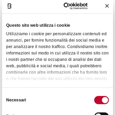
Questo sito web utilizza i cookie
Natura e
Paesaggio
Utilizziamo i cookie per personalizzare contenuti ed
annunci, per fornire funzionalità dei social media e
per analizzare il nostro traffico. Condividiamo inoltre
informazioni sul modo in cui utilizza il nostro sito con
i nostri partner che si occupano di analisi dei dati
web, pubblicità e social media, i quali potrebbero
combinarle con altre informazioni che ha fornito loro
Approfondimenti
o che hanno raccolto dal suo utilizzo dei loro servizi.
Per questo punto di interesse sono disponibili gli itinerari.
Scoprili tutti cliccando
qui
!
Selezione
Mostra altro
Necessari
del
consenso