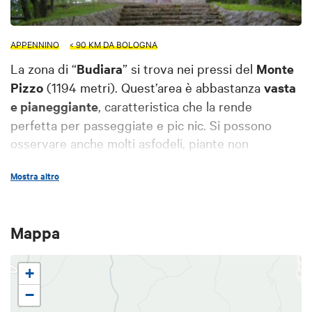
APPENNINO
< 90 KM DA BOLOGNA
La zona di “
Budiara
” si trova nei pressi del
Monte
Pizzo
(1194 metri). Quest’area è abbastanza
vasta
e pianeggiante
, caratteristica che la rende
perfetta per passeggiate e pic nic. Si possono
osservare anche molti asfodeli, piante non
autoctone della zona, piantate nel fine '800
Mostra altro
botanico bertoloni.
Partendo con una passeggiata dai prati di Budiara
si può arrivare fino alla
Sboccata delle Tese
, un
Mappa
crocevia tra vari sentieri CAI. Proseguendo ad
anello, è possibile passare per Monte Pizzo, che è
+
anche il punto di partenza di numerose piste per
−
free ride, e godere della sua atmosfera silenziosa e