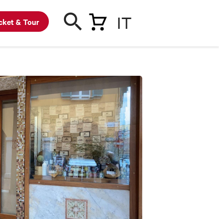
IT
cket & Tour