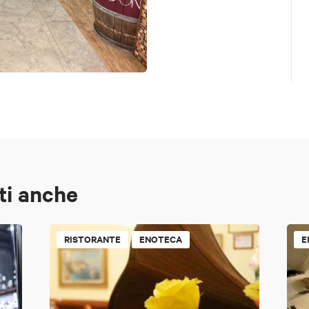
ti anche
RISTORANTE
ENOTECA
E