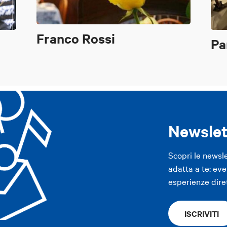
Franco Rossi
Pa
Newslet
Scopri le newsl
adatta a te: even
esperienze dire
ISCRIVITI