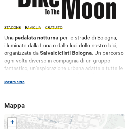
STAZIONE
FAMIGLIA
GRATUITO
Una
pedalata notturna
per le strade di Bologna,
illuminate dalla Luna e dalle luci delle nostre bici,
organizzata da
Salvaiciclisti Bologna
. Un percorso
ogni volta diverso in compagnia di un gruppo
fantastico, un’esplorazione urbana adatta a tutte le
bici e a tutte le gambe. Per esplorare le
Mostra altro
infrastrutture ciclabili della città, scoprire angoli
nascosti e fare cicloattivismo, dimostrando che
Bologna può e deve essere una città a misura di
Mappa
bici
.
La partecipazione è libera
, gratuita e aperta a
tutti e tutte.
+
Appuntamento tutti i martedì sera in Velostazione