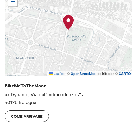
−
ExDynamo.
Basta portare la propria bici, lucine funzionanti e
tutto ciò che fa stare bene in compagnia. È anche
possibile il noleggio bici in loco.
|
©
contributors ©
Leaflet
OpenStreetMap
CARTO
BikeMeToTheMoon
ex Dynamo, Via dell'Indipendenza 71z
40126 Bologna
COME ARRIVARE