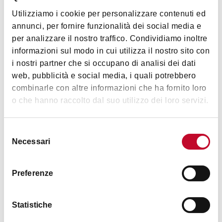
Utilizziamo i cookie per personalizzare contenuti ed
Raduno a partire dalle 20:00, partenza alle 20:30 puntuali,
annunci, per fornire funzionalità dei social media e
rientro alle 23
per analizzare il nostro traffico. Condividiamo inoltre
informazioni sul modo in cui utilizza il nostro sito con
i nostri partner che si occupano di analisi dei dati
web, pubblicità e social media, i quali potrebbero
Immagini
combinarle con altre informazioni che ha fornito loro
o che hanno raccolto dal suo utilizzo dei loro servizi.
Selezione
Necessari
del
consenso
Preferenze
Statistiche