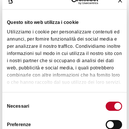
Servizi
Questo sito web utilizza i cookie
Wi-fi
Utilizziamo i cookie per personalizzare contenuti ed
Menù per vegetariani/vegani
annunci, per fornire funzionalità dei social media e
Carta dei vini
per analizzare il nostro traffico. Condividiamo inoltre
informazioni sul modo in cui utilizza il nostro sito con
Premiato/con chef noto
Mostra altro
i nostri partner che si occupano di analisi dei dati
Sala privata
web, pubblicità e social media, i quali potrebbero
Personale multilingue
combinarle con altre informazioni che ha fornito loro
Orari
o che hanno raccolto dal suo utilizzo dei loro servizi.
Accessibilità
Specialità
Selezione
Tutti i giorni
dalle 12:30 alle 14:30 e dalle 19:00 alle 23:30
Necessari
Pizza artigianale da lievito madre vivo, stagionale, leggera
del
e gustosissima. Morbida dentro e croccante fuori. È una
consenso
pizza che stimola la convivialità attraverso un’idea
Preferenze
Contatti
semplice: otto spicchi per fare in modo che tutti i