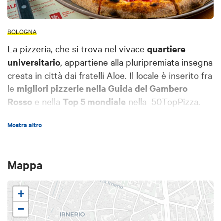
BOLOGNA
La pizzeria, che si trova nel vivace
quartiere
universitario
, appartiene alla pluripremiata insegna
creata in città dai fratelli Aloe. Il locale è inserito fra
le
migliori pizzerie nella Guida del Gambero
Rosso
e nella
Top 5 mondiale
nella 50TopPizza.
Una delle caratteristiche principali della pizza
Mostra altro
Berberè è l’alta digeribilità, ottenuta con l’utilizzo
del solo lievito madre vivo e con una lievitazione di
24 h a temperatura controllata. Morbida dentro e
Mappa
croccante fuori, la pizza è servita già tagliata in 8
fette per stimolare la condivisione fra commensali.
+
Oltre all'
impasto classico
, realizzato ogni giorno
−
artigianalmente partendo da acqua, lievito e farine