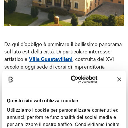
Da qui d’obbligo è ammirare il bellissimo panorama
sul lato est della città. Di particolare interesse
artistico è
Villa Guastavillani
, costruita del XVI
secolo e oggi sede di corsi di imprenditoria
avanzata dell’Università di Bologna. Procedendo
tra le colline si giungerà infine ai
Calanchi di
Paderno
e
di Sabbiuno
. Quest’ultima località ha
dietro di sé una triste storia legata alla Resistenza
Questo sito web utilizza i cookie
partigiana al Nazismo, storia oggi ricordata dal noto
Utilizziamo i cookie per personalizzare contenuti ed
Monumento ai caduti di Sabbiuno, dove si conclude
annunci, per fornire funzionalità dei social media e
questo percorso.
per analizzare il nostro traffico. Condividiamo inoltre