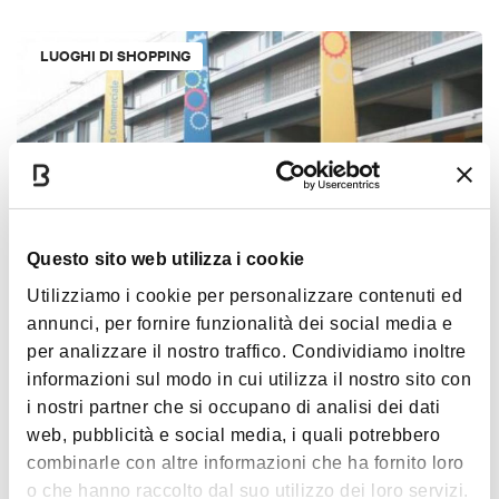
LUOGHI DI SHOPPING
Questo sito web utilizza i cookie
Utilizziamo i cookie per personalizzare contenuti ed
Centro Commerciale Minganti
annunci, per fornire funzionalità dei social media e
BOLOGNA
CENTRI COMMERCIALI
per analizzare il nostro traffico. Condividiamo inoltre
informazioni sul modo in cui utilizza il nostro sito con
i nostri partner che si occupano di analisi dei dati
ARCHEOLOGIA INDUSTRIALE
web, pubblicità e social media, i quali potrebbero
combinarle con altre informazioni che ha fornito loro
o che hanno raccolto dal suo utilizzo dei loro servizi.