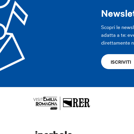
APP
Newsle
APP
Scopri le news
adatta a te: ev
direttamente ne
ISCRIVITI