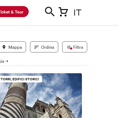
IT
icket & Tour
Mappa
Ordina
Filtra
ogia➝
In evidenza
TORRI, EDIFICI STORICI
Convenzionati BWC
Novità