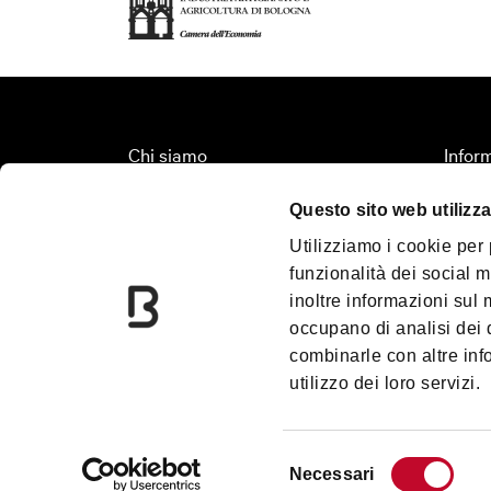
Chi siamo
Inform
Fondazione Bologna Welcome
Organi
Questo sito web utilizza
Contatti
Territ
Utilizziamo i cookie per
Palazzo Re Enzo
Turis
funzionalità dei social m
Convention Bureau
Media
inoltre informazioni sul m
Incoming Travel Agency
Down
occupano di analisi dei 
combinarle con altre inf
PalaDozza
Blog
utilizzo dei loro servizi.
Due Torri
Prom
Palazzo Pepoli
Gift 
Selezione
Necessari
del