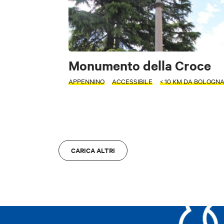
INTERESSI
FILTRI
Accessibile
Monumento della Croce
Arte e Cultura
Fo
INTERESSI
APPENNINO
ACCESSIBILE
< 10 KM DA BOLOGN
M
Arte e Cultura
CARICA ALTRI
Sc
ZONA
ZONA
Bologna
A
Bologna
A