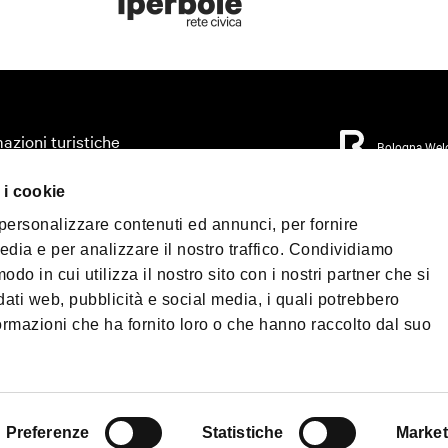
azioni turistiche
Bologna Wel
zza il tuo viaggio
 i cookie
orio
Privacy Policy
Coo
 personalizzare contenuti ed annunci, per fornire
Condizioni di Vendi
mo accessibile
edia e per analizzare il nostro traffico. Condividiamo
 & Press
odo in cui utilizza il nostro sito con i nostri partner che si
©2026 All rights re
load
40124 - Bologna | P.
dati web, pubblicità e social media, i quali potrebbero
Telefono
+39 051 6
ormazioni che ha fornito loro o che hanno raccolto dal suo
PEC:
fondazionebol
enade Bologna
Shop
Preferenze
Statistiche
Market