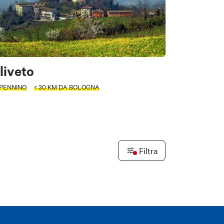
ori
liveto
PENNINO
< 30 KM DA BOLOGNA
e
Filtra
Leaflet
|
©
OpenStreetMap
contributors ©
CARTO