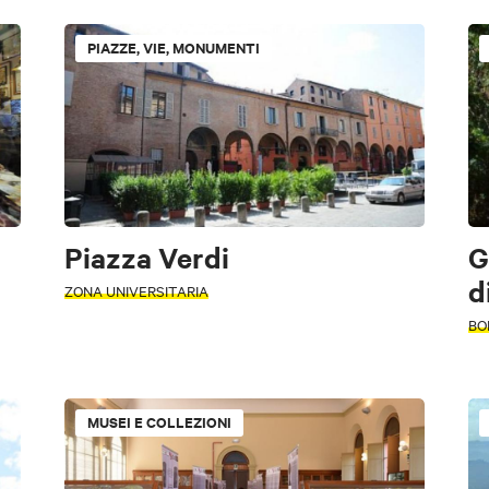
PIAZZE, VIE, MONUMENTI
Gallerie d'Arte
Siti archeologici
Vie e cammini
Parchi
riodo
motori
Luoghi di shopping
Parchi tematici
Archeologia indust
enti
Edifici religiosi
Torri, edifici storici
Borghi
Cinem
Piazza Verdi
G
Biblioteche
d
ZONA UNIVERSITARIA
BO
Gratuito
CARD
MUSEI E COLLEZIONI