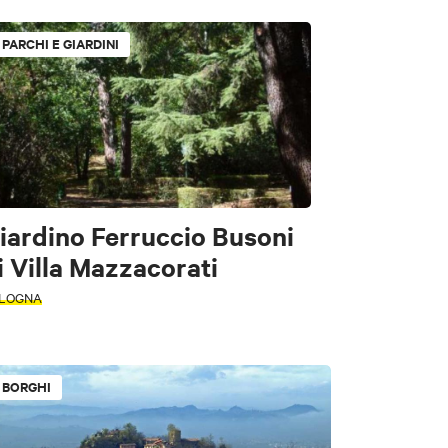
PARCHI E GIARDINI
 e Giardini
riale
a e teatri
iardino Ferruccio Busoni
i Villa Mazzacorati
LOGNA
BORGHI