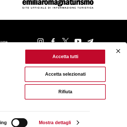
come
Accetta tutti
kie Policy
Accessibilità
Condizioni di Utilizzo
ta
Criteri di pubblicazione
Accetta selezionati
served. Fondazione Bologna Welcome | Piazza del Nettuno, 1,
I. e C.F. 04159281205 | REA: BO - 573761 |
583111
| Email:
info@bolognawelcome.it
|
Rifiuta
ognawelcome@legalmail.it
ing
Mostra dettagli