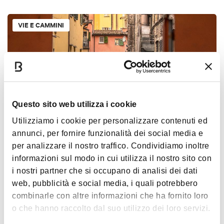
VIE E CAMMINI
Questo sito web utilizza i cookie
Utilizziamo i cookie per personalizzare contenuti ed
annunci, per fornire funzionalità dei social media e
Finestrella di Via Piella
per analizzare il nostro traffico. Condividiamo inoltre
BOLOGNA
informazioni sul modo in cui utilizza il nostro sito con
i nostri partner che si occupano di analisi dei dati
web, pubblicità e social media, i quali potrebbero
LUOGHI DI SPORT E MOTORI
combinarle con altre informazioni che ha fornito loro
o che hanno raccolto dal suo utilizzo dei loro servizi.