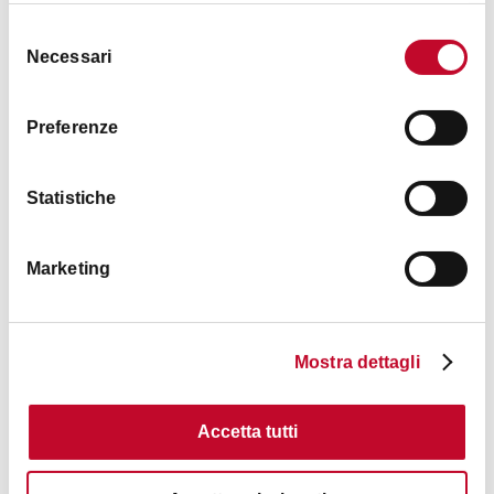
Selezione
Necessari
del
consenso
Preferenze
Piscina Sasso Marconi
Statistiche
APPENNINO
PISCINE
ACCESSIBILE
< 20 KM DA BOLOGNA
Marketing
TORRI, EDIFICI STORICI
Mostra dettagli
Accetta tutti