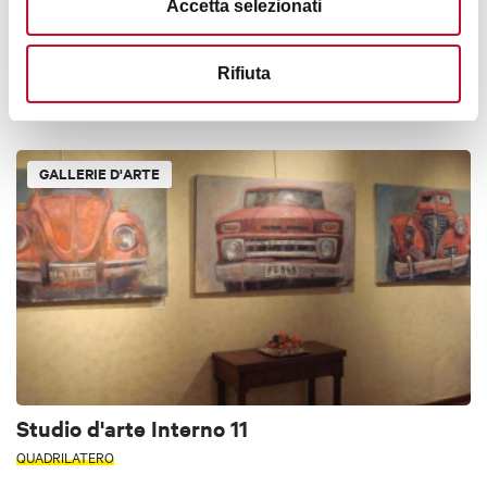
Accetta selezionati
Monte Bastione e Pian di Balestra
Rifiuta
APPENNINO
< 50 KM DA BOLOGNA
GALLERIE D'ARTE
Studio d'arte Interno 11
QUADRILATERO