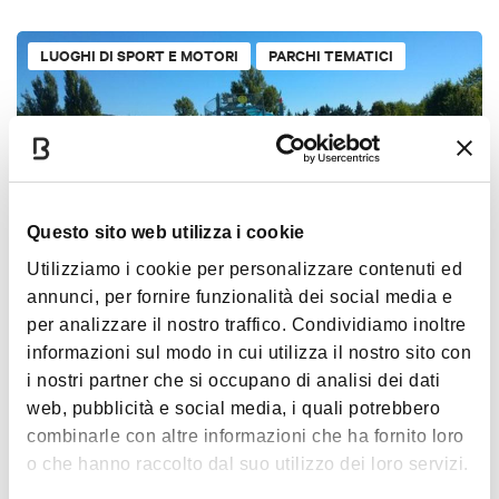
LUOGHI DI SPORT E MOTORI
PARCHI TEMATICI
Questo sito web utilizza i cookie
Utilizziamo i cookie per personalizzare contenuti ed
annunci, per fornire funzionalità dei social media e
Piscina Conca del Sole
per analizzare il nostro traffico. Condividiamo inoltre
APPENNINO
PISCINE
ACCESSIBILE
< 90 KM DA BOLOGNA
informazioni sul modo in cui utilizza il nostro sito con
i nostri partner che si occupano di analisi dei dati
web, pubblicità e social media, i quali potrebbero
CINEMA E TEATRI
combinarle con altre informazioni che ha fornito loro
o che hanno raccolto dal suo utilizzo dei loro servizi.