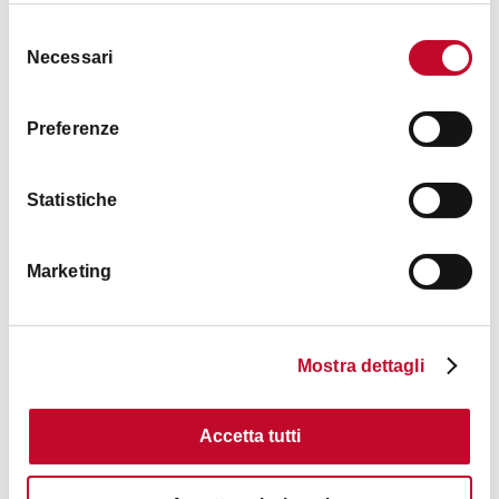
Selezione
Necessari
del
consenso
Preferenze
Teatro Atelier Si
Statistiche
SAN DONATO - SAN VITALE
Marketing
PARCHI E GIARDINI
Mostra dettagli
Accetta tutti