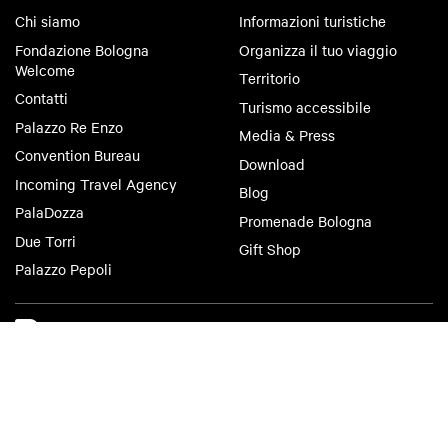
Chi siamo
Informazioni turistiche
Fondazione Bologna
Organizza il tuo viaggio
Welcome
Territorio
Contatti
Turismo accessibile
Palazzo Re Enzo
Media & Press
Convention Bureau
Download
Incoming Travel Agency
Blog
PalaDozza
Promenade Bologna
Due Torri
Gift Shop
Palazzo Pepoli
Bologna Welcome
Privacy Policy
Cookie Policy
Accessibilità
Condizioni di Utilizzo
Condizioni di Vendita
Criteri di pubblicazione