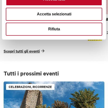
Accetta selezionati
Pittori di Cinema - 2026
Aemilia A
città
15 Giugno 2026
- 19 Dicembre 2026
Rifiuta
04 Giugno
BOLOGNA
GRATUITO
ACCESSIBILE
BOLOGNA
Scopri tutti gli eventi
Tutti i prossimi eventi
CELEBRAZIONI, RICORRENZE