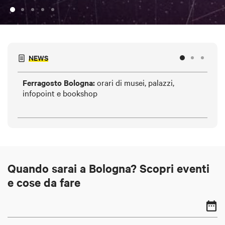
NEWS
Ferragosto Bologna:
orari di musei, palazzi,
ON
infopoint e bookshop
dur
Quando sarai a Bologna? Scopri eventi
e cose da fare