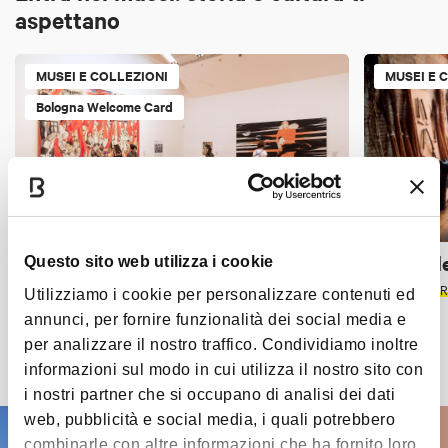
aspettano
MUSEI E COLLEZIONI
MUSEI E 
Bologna Welcome Card
MAMbo - Museo d'Arte Moderna di
Museo de
Questo sito web utilizza i cookie
Bologna
PIANURA
GR
Utilizziamo i cookie per personalizzare contenuti ed
PALASPORT
IN EVIDENZA
ACCESSIBILE
annunci, per fornire funzionalità dei social media e
per analizzare il nostro traffico. Condividiamo inoltre
Scopri tutti i luoghi
informazioni sul modo in cui utilizza il nostro sito con
i nostri partner che si occupano di analisi dei dati
web, pubblicità e social media, i quali potrebbero
combinarle con altre informazioni che ha fornito loro