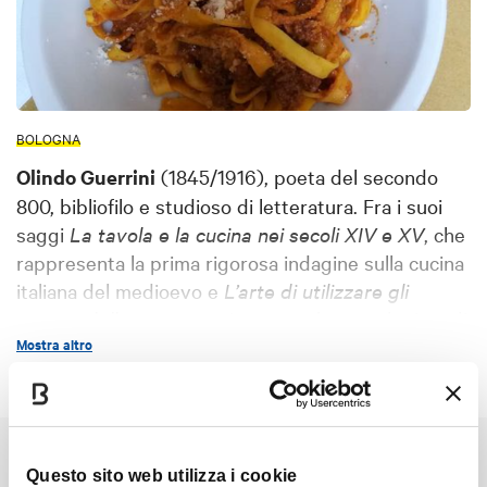
BOLOGNA
Olindo Guerrini
(1845/1916), poeta del secondo
800, bibliofilo e studioso di letteratura. Fra i suoi
saggi
La tavola e la cucina nei secoli XIV e XV
, che
rappresenta la prima rigorosa indagine sulla cucina
italiana del medioevo e
L’arte di utilizzare gli
avanza della mensa
, scritta sotto lo pseudonimo di
“Lorenzo Stecchetti” e comparsa postuma nel
Mostra altro
1918.
Da quest'ultimo la citazione sulle Tagliatelle.
PROCEDIMENTO
Fate una pasta d'uovo e di farina e riducete
Potrebbe interessarti anche
rimestando il tutto in una sfoglia ma non troppo
Questo sito web utilizza i cookie