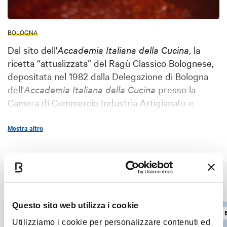
BOLOGNA
Dal sito dell'
Accademia Italiana della Cucina
, la
ricetta “attualizzata” del Ragù Classico Bolognese,
depositata nel 1982 dalla Delegazione di Bologna
dell'
Accademia Italiana della Cucina
presso la
Camera di Commercio Industria Artigianato e
Agricoltura di Bologna. Si tratta di una pietanza
molto identificativa della città di Bologna a tal
Mostra altro
punto da essere stata registrata a
marchio De. Co.
(Denominazione Comunale)
.
INGREDIENTI
Potrebbe interessarti anche
300 g di polpa di manzo (cartella o pancia o
fesone di spalla o fusello) macinata grossa
Questo sito web utilizza i cookie
RICETTE E PRODOTTI TIPICI
RICETTE 
150 g di pancetta di maiale
Utilizziamo i cookie per personalizzare contenuti ed