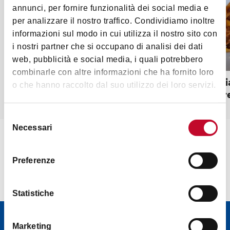
annunci, per fornire funzionalità dei social media e
50 g di carota gialla
per analizzare il nostro traffico. Condividiamo inoltre
50 g di costa di sedano
informazioni sul modo in cui utilizza il nostro sito con
50 g di cipolla
i nostri partner che si occupano di analisi dei dati
web, pubblicità e social media, i quali potrebbero
5 cucchiai di salsa di pomodoro
combinarle con altre informazioni che ha fornito loro
Tagliatelle al Ragù
"Le Tagli
½ bicchiere di vino bianco secco
o che hanno raccolto dal suo utilizzo dei loro servizi.
alias Lor
½ bicchiere di latte intero
poco brodo olio d’oliva o burro
Selezione
Necessari
del
sale
consenso
pepe
Preferenze
PREPARAZIONE
Sciogliere, in un tegame possibilmente di
Statistiche
terracotta o di alluminio spesso, di circa 20 cm, la
pancetta tagliata prima a dadini e poi tritata fine
Newsletter
Marketing
con la mezzaluna. Unire 3 cucchiai d’olio o 50 gr di