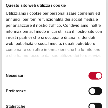
Per piccoli gruppi
Questo sito web utilizza i cookie
Piatti tradizionali
Orari
Utilizziamo i cookie per personalizzare contenuti ed
Piatti per vegetariani
annunci, per fornire funzionalità dei social media e
Vini bio
per analizzare il nostro traffico. Condividiamo inoltre
Spazio all'aperto
Da martedì a domenica: pranzo e cena - 12:00/15:00 e
informazioni sul modo in cui utilizza il nostro sito con
19:00/22:30
i nostri partner che si occupano di analisi dei dati
Specialità
web, pubblicità e social media, i quali potrebbero
combinarle con altre informazioni che ha fornito loro
Cucina Bolognese
o che hanno raccolto dal suo utilizzo dei loro servizi.
Immagini
Prezzo
Selezione
Prezzo medio € 30
Necessari
del
consenso
Carte accettate
Preferenze
Bancomat, Mastercard, Visa, Satispay
Animali accettati
Statistiche