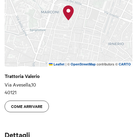
golosi il menù prevede una vasta scelta di dolci
caserecci: Crème Caramel, Zuppa Inglese,
Mascarpone, torta di miele e di riso oppure il
salame al cioccolato.
|
©
contributors ©
Leaflet
OpenStreetMap
CARTO
Trattoria Valerio
Via Avesella,10
40121
COME ARRIVARE
Dettagli