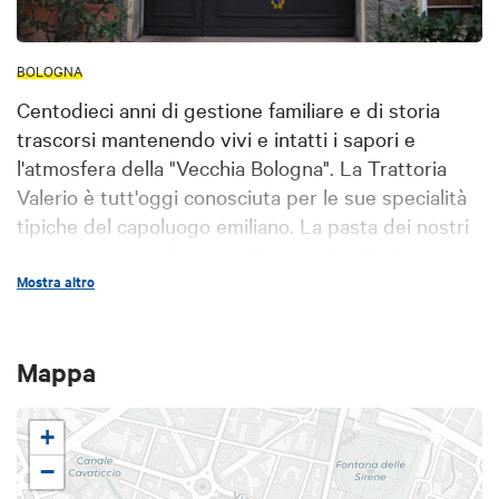
BOLOGNA
Centodieci anni di gestione familiare e di storia
trascorsi mantenendo vivi e intatti i sapori e
l'atmosfera della "Vecchia Bologna". La Trattoria
Valerio è tutt'oggi conosciuta per le sue specialità
tipiche del capoluogo emiliano. La pasta dei nostri
pirmi piatti tortellini, tortelloni, tagliatelle, lasagne,
passatelli, zuppa imperiale e tagliolini viene
Mostra altro
preparata seguendo le antiche ricette, all'interno
della nostra cucina non mancano inoltre i tipici
Mappa
secondi nostrani: bollito con salsa verde, fritto
misto alla bolognese, la trippa con cotiche, rognoni
con cipolla, somaro con la polenta, fegatini di maiale
+
nella rete, cardi con salsiccia, polpette e piselli,
−
zucchine ripiene, friggione con salccia. Per i più