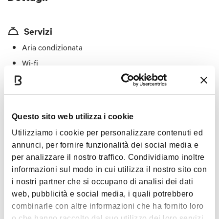
Servizi
Aria condizionata
Wi-fi
Locale storico
Personale multilingue
Per gruppi
Questo sito web utilizza i cookie
Romantico
Utilizziamo i cookie per personalizzare contenuti ed
annunci, per fornire funzionalità dei social media e
Specialità
per analizzare il nostro traffico. Condividiamo inoltre
Cucina tipica bolognese : Tagliatelle Ragu, Tortellini in
informazioni sul modo in cui utilizza il nostro sito con
Brodo, Friggione con salsiccia, Zuppa Inglese
i nostri partner che si occupano di analisi dei dati
web, pubblicità e social media, i quali potrebbero
Carte accettate
combinarle con altre informazioni che ha fornito loro
o che hanno raccolto dal suo utilizzo dei loro servizi.