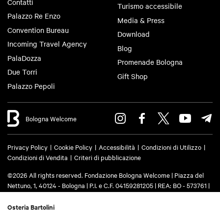
Contatti
Turismo accessibile
Palazzo Re Enzo
Media & Press
Convention Bureau
Download
Incoming Travel Agency
Blog
PalaDozza
Promenade Bologna
Due Torri
Gift Shop
Palazzo Pepoli
Bologna Welcome
Privacy Policy
Cookie Policy
Accessibilità
Condizioni di Utilizzo
Condizioni di Vendita
Criteri di pubblicazione
©2026 All rights reserved. Fondazione Bologna Welcome | Piazza del
Nettuno, 1, 40124 - Bologna | P.I. e C.F. 04159281205 | REA: BO - 573761 |
Telefono
+39 051 6583111
| Email:
info@bolognawelcome.it
|
PEC:
fondazionebolognawelcome@legalmail.it
Osteria Bartolini