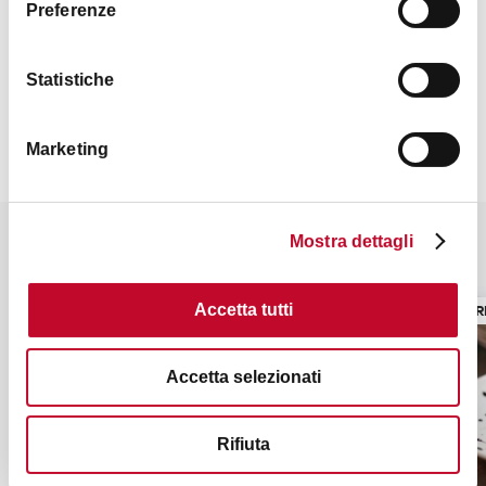
Bancomat, Mastercard, Visa
Preferenze
Contatti
Statistiche
Marketing
Mostra dettagli
Potrebbe interessarti anche
TRATTORIA/OSTERIA
TRATTOR
Accetta tutti
Accetta selezionati
Rifiuta