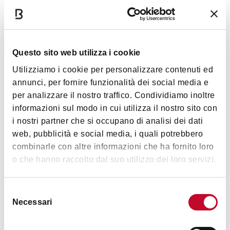
Servizi
Giardino/dehor
Questo sito web utilizza i cookie
Per gruppi
Utilizziamo i cookie per personalizzare contenuti ed
Romantico
annunci, per fornire funzionalità dei social media e
per analizzare il nostro traffico. Condividiamo inoltre
Accessibilità
Mostra altro
informazioni sul modo in cui utilizza il nostro sito con
i nostri partner che si occupano di analisi dei dati
Specialità
web, pubblicità e social media, i quali potrebbero
Orari
Tagliatella con pesce di paranza, Risotto alla moda di una
combinarle con altre informazioni che ha fornito loro
volta, Gran Fritto di pesce dell'Adriatico, Saraghina e
o che hanno raccolto dal suo utilizzo dei loro servizi.
Piadina, Pescato di stagione alla griglia, Cozze, Poverazze.
Dal nostro laboratorio: dolci, paste fresche, pane a
Dal Lunedì al Venerdì: 12,00 - 14,30; 19,00 - 22,30
Selezione
lievitazione naturale.
Sabato: 12,00 - 14,30; 19,00 - 23,00
Necessari
del
Domenica: 12,00 - 15,00; 19,00 - 22,30
consenso
Carte accettate