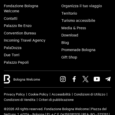
Fondazione Bologna
Organizza il tuo viaggio
Welcome
Territorio
Contatti
Turismo accessibile
Palazzo Re Enzo
Media & Press
Convention Bureau
Download
Incoming Travel Agency
Blog
PalaDozza
Promenade Bologna
Due Torri
Gift Shop
Palazzo Pepoli
Bologna Welcome
Privacy Policy
Cookie Policy
Accessibilità
Condizioni di Utilizzo
Condizioni di Vendita
Criteri di pubblicazione
©2026 All rights reserved. Fondazione Bologna Welcome | Piazza del
Nettuno, 1, 40124 - Bologna | P.I. e C.F. 04159281205 | REA: BO - 573761 |