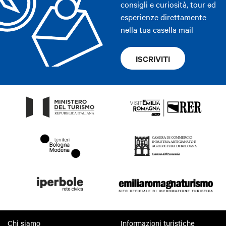
consigli e curiosità, tour ed
esperienze direttamente
nella tua casella mail
ISCRIVITI
Chi siamo
Informazioni turistiche