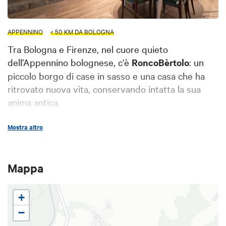
APPENNINO
< 50 KM DA BOLOGNA
Tra Bologna e Firenze, nel cuore quieto
dell’Appennino bolognese, c’è
RoncoBèrtolo
: un
piccolo borgo di case in sasso e una casa che ha
ritrovato nuova vita, conservando intatta la sua
anima antica.
RoncoBèrtolo si trova a 5 km da Loiano (BO),
Mostra altro
comodo alla Fondovalle Savena, a 30 km da
Bologna e 60 da Firenze.
Un luogo facilmente raggiungibile ma lontano dal
Mappa
rumore, perfetto per ritrovare calma e ispirazione.
+
−