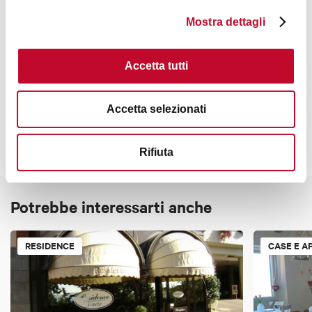
Mostra dettagli
Accetta tutti
Contatti
Accetta selezionati
Rifiuta
Potrebbe interessarti anche
RESIDENCE
CASE E A