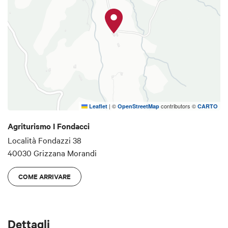
Presso l’Agriturismo I Fondacci è possibile
pernottare e trascorrere soggiorni all’insegna del
relax e della tranquillità, immersi nel verde e nel
silenzio. La struttura è attenta alla sostenibilità
ambientale, grazie a un sistema di riscaldamento
con caldaie ecologiche e pannelli solari.
|
©
contributors ©
Leaflet
OpenStreetMap
CARTO
Agriturismo I Fondacci
Località Fondazzi 38
40030 Grizzana Morandi
COME ARRIVARE
Dettagli