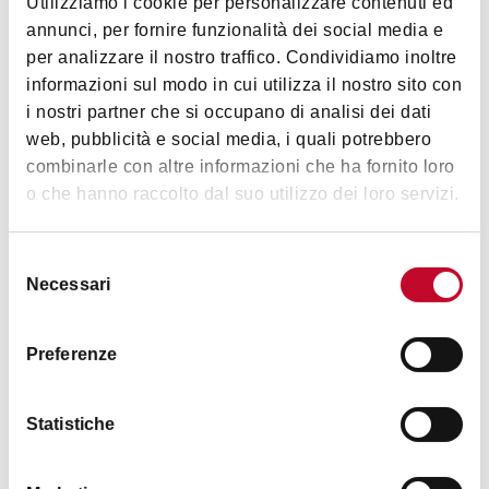
Utilizziamo i cookie per personalizzare contenuti ed
Verifica se la struttura è soggetta a tassa di soggiorno nel
annunci, per fornire funzionalità dei social media e
seguente
link
per analizzare il nostro traffico. Condividiamo inoltre
informazioni sul modo in cui utilizza il nostro sito con
Animali accettati
i nostri partner che si occupano di analisi dei dati
Cani e Gatti
web, pubblicità e social media, i quali potrebbero
combinarle con altre informazioni che ha fornito loro
o che hanno raccolto dal suo utilizzo dei loro servizi.
Immagini
Selezione
Necessari
del
consenso
Preferenze
Statistiche