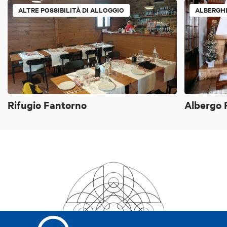
ALTRE POSSIBILITÀ DI ALLOGGIO
ALBERGH
Rifugio Fantorno
Albergo 