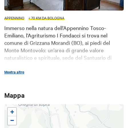
APPENNINO
< 70 KM DA BOLOGNA
Immerso nella natura dell’Appennino Tosco-
Emiliano, l’Agriturismo I Fondacci si trova nel
comune di Grizzana Morandi (BO), ai piedi del
Monte Montovolo: un’area di grande valore
naturalistico e spirituale, sede del Santuario di
Santa Caterina e Parco Naturale Provinciale.
Mostra altro
La struttura è il risultato della ristrutturazione di
un’antica stalla in pietra, voluta dalla famiglia
Bicchecchi, da generazioni alla guida dell’azienda
Mappa
agricola. L’annesso fienile ospita spazi comuni
impreziositi da suggestive colonne in pietra
+
naturale, scolpite a mano negli anni ’40, e offre una
splendida vista sulla Valle del Reno.
−