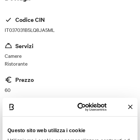
Codice CIN
IT037031B5LQ8JA5ML
Servizi
Camere
Ristorante
Prezzo
60
Carte accettate
Bancomat, Mastercard, Visa
Questo sito web utilizza i cookie
Soggetta a tassa di soggiorno