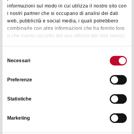
Immagini
Allevamenti
informazioni sul modo in cui utilizza il nostro sito con
i nostri partner che si occupano di analisi dei dati
Disponibilità biciclette
web, pubblicità e social media, i quali potrebbero
Si parla inglese
combinarle con altre informazioni che ha fornito loro
Si parla francese
o che hanno raccolto dal suo utilizzo dei loro servizi.
Si parla tedesco
Si parla spagnolo
Selezione
Necessari
del
Parco proprio
consenso
Altre lingue
Preferenze
Prima colazione
Attrezzatura per soggiorno all’aperto
Statistiche
Fattoria didattica
Maneggio
Marketing
Parcheggio incustodito
+1
Partecipazione ad attività agricole