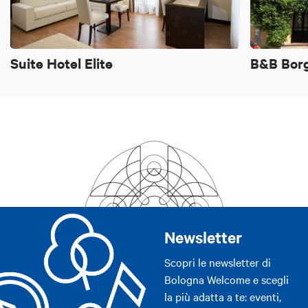
Suite Hotel Elite
B&B Borg
Newsletter
Scopri le newsletter di
Bologna Welcome e scegli
la più adatta a te: eventi,