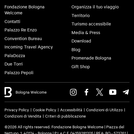
Fondazione Bologna
Organizza il tuo viaggio
Welcome
Territorio
Contatti
Turismo accessibile
Palazzo Re Enzo
Media & Press
Convention Bureau
Download
Incoming Travel Agency
Blog
PalaDozza
Promenade Bologna
Due Torri
Gift Shop
Palazzo Pepoli
Bologna Welcome
Privacy Policy
Cookie Policy
Accessibilità
Condizioni di Utilizzo
Condizioni di Vendita
Criteri di pubblicazione
©2026 All rights reserved. Fondazione Bologna Welcome | Piazza del
Nettuno, 1, 40124 - Bologna | P.I. e C.F. 04159281205 | REA: BO - 573761 |