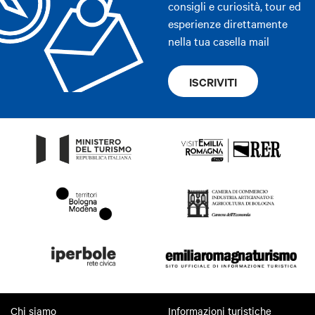
consigli e curiosità, tour ed
esperienze direttamente
nella tua casella mail
ISCRIVITI
Chi siamo
Informazioni turistiche