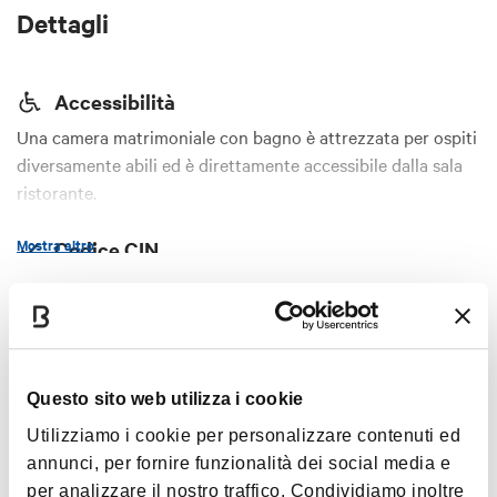
Dettagli
Accessibilità
Una camera matrimoniale con bagno è attrezzata per ospiti
diversamente abili ed è direttamente accessibile dalla sala
ristorante.
Mostra altro
Codice CIN
IT037057B566LHRQVB
Orari
Servizi
Attrezzature sportive
Questo sito web utilizza i cookie
Accessibilità disabili
Tutto l'anno ma solo su prenotazione.
Utilizziamo i cookie per personalizzare contenuti ed
Wi-Fi
annunci, per fornire funzionalità dei social media e
Ristorante/Sala Colazione
per analizzare il nostro traffico. Condividiamo inoltre