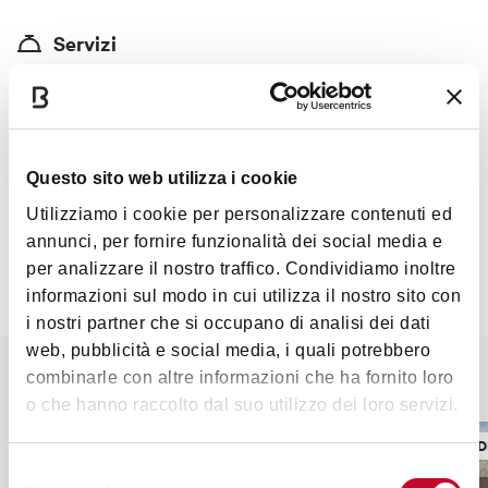
500 metri.
Servizi
Connessione wi-fi, possibilità di pernottamento con sacco a
Mostra altro
pelo in una stanza comune, Animali ammessi, Disponibilità a
prendere e riportare i clienti in prossimità del percorso,
Servizio di trasporto bagagli
Contatti
Questo sito web utilizza i cookie
Prezzo
Utilizziamo i cookie per personalizzare contenuti ed
annunci, per fornire funzionalità dei social media e
Euro 35,00
per analizzare il nostro traffico. Condividiamo inoltre
informazioni sul modo in cui utilizza il nostro sito con
Carte accettate
i nostri partner che si occupano di analisi dei dati
Satispay
web, pubblicità e social media, i quali potrebbero
Potrebbe interessarti anche
combinarle con altre informazioni che ha fornito loro
o che hanno raccolto dal suo utilizzo dei loro servizi.
TORRI, EDIFICI STORICI
TORRI, ED
Selezione