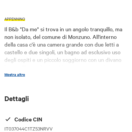
APPENNINO
Il B&b "Da me" si trova in un angolo tranquillo, ma
non isolato, del comune di Monzuno. All'interno
della casa c'è una camera grande con due letti a
castello e due singoli, un bagno ad esclusivo uso
degli ospiti e un piccolo soggiorno con un divano
letto e TV per il relax. Gli ospiti potranno fare
colazione nella cucina dove avranno a loro esclusiva
Mostra altro
disposizione un frigorifero, un forno a microonde e
una macchina del caffè. Al piano interrato c'è una
Dettagli
tavernetta dove sarà disponibile, se richiesto, il
servizio di lavanderia (lavasciuga e stenditoi) e
possibilità di caricare le MTB. Nella bella stagione
Codice CIN
gli ospiti potranno rilassarsi all'esterno nel giardino
privato. Distanza dalla Via degli Dei: poco più di
IT037044C1TZ53NRVV