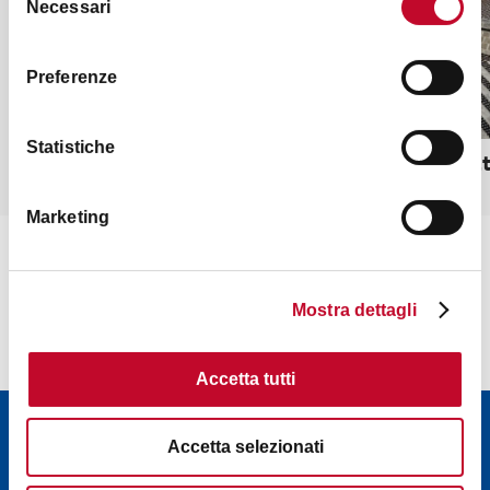
Necessari
del
consenso
Preferenze
Statistiche
Palazzo dell'Archiginnasio
Rocchett
Marketing
Mostra dettagli
Accetta tutti
Newsletter
Accetta selezionati
Scopri le newsletter di