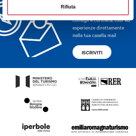
Bologna Welcome e scegli
Rifiuta
la più adatta a te: eventi,
consigli e curiosità, tour ed
esperienze direttamente
nella tua casella mail
ISCRIVITI