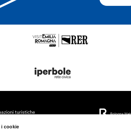
azioni turistiche
Bologna Wel
zza il tuo viaggio
 i cookie
orio