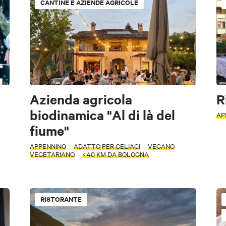
CANTINE E AZIENDE AGRICOLE
Azienda agricola
R
biodinamica "Al di là del
AP
fiume"
APPENNINO
ADATTO PER CELIACI
VEGANO
VEGETARIANO
< 40 KM DA BOLOGNA
RISTORANTE