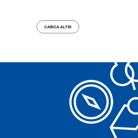
ZONA
Cancella filtri
Bologna
A
CARICA ALTRI
Cancella filtri