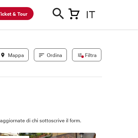
IT
icket & Tour
Mappa
Ordina
Filtra
In evidenza
Convenzionati BWC
Novità
ggiornate di chi sottoscrive il form.