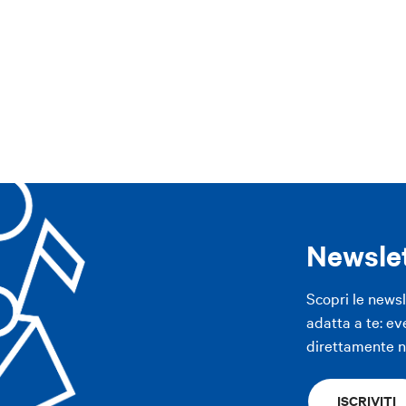
APP
ppennino
Area imolese
Pianura
Modena
Altre città
APP
Newsle
Scopri le news
adatta a te: ev
direttamente ne
ISCRIVITI