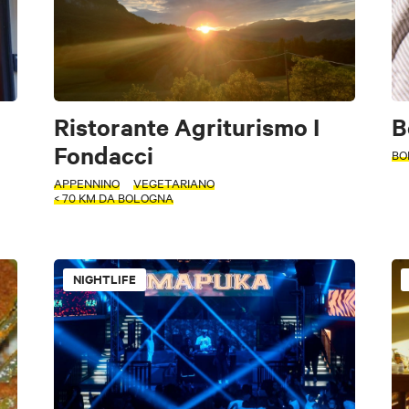
Ristorante Agriturismo I
B
Fondacci
BO
APPENNINO
VEGETARIANO
< 70 KM DA BOLOGNA
riodo
NIGHTLIFE
Trattoria/Osteria
Pizzeria
Agriturismo
Enoteca
Pub
Nightlife
Scuole di cucina e Sfogline
Cantine e Aziende Agricole