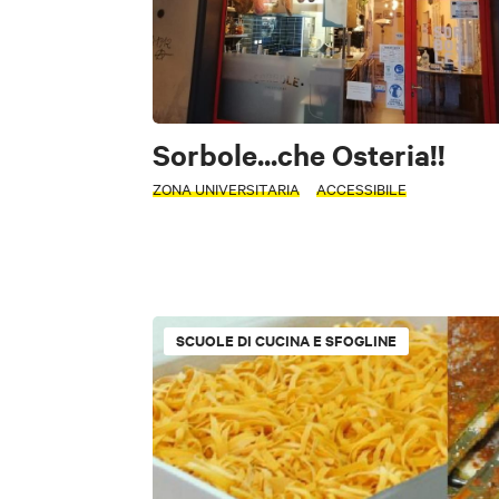
Sorbole...che Osteria!!
ZONA UNIVERSITARIA
ACCESSIBILE
PERIODO
Seleziona un pe
SCUOLE DI CUCINA E SFOGLINE
+
TIPOLOGIA
−
CERCA
Ristorante
Self Service