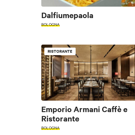
TIPOLOGIA
Dalfiumepaola
FILTRI
ATTIVITÀ
BOLOGNA
Accessibile
FILTRI
RISTORANTE
Accessibile
Mo
INTERESSI
Sc
ZONA
Emporio Armani Caffè e
Bologna
A
Arte e Cultura
Ristorante
BOLOGNA