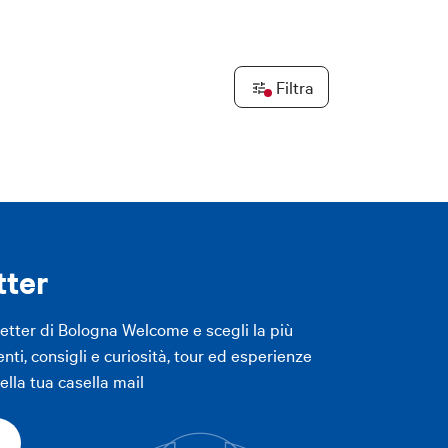
LICA FILTRI
Leaflet
|
©
OpenStreetMap
contributors ©
CARTO
Filtra
LICA FILTRI
tter
letter di Bologna Welcome e scegli la più
enti, consigli e curiosità, tour ed esperienze
lla tua casella mail