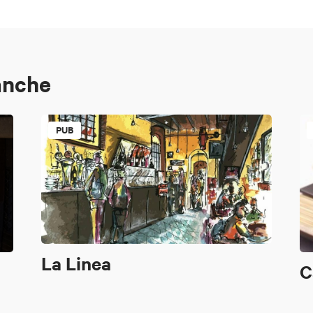
anche
PUB
La Linea
C