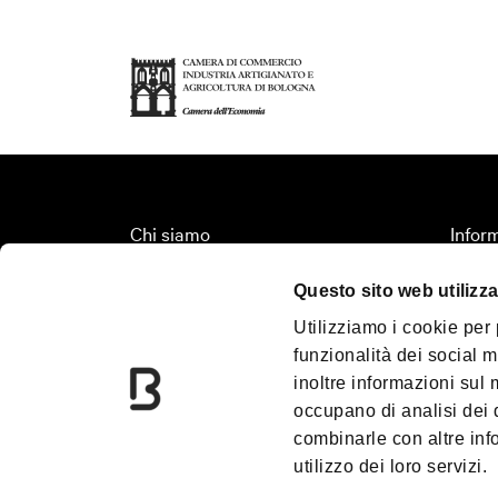
Chi siamo
Inform
Fondazione Bologna Welcome
Organi
Questo sito web utilizza
Contatti
Territ
Utilizziamo i cookie per
Palazzo Re Enzo
Turis
funzionalità dei social m
Convention Bureau
Media
inoltre informazioni sul m
Incoming Travel Agency
Down
occupano di analisi dei 
combinarle con altre inf
PalaDozza
Blog
utilizzo dei loro servizi.
Due Torri
Prom