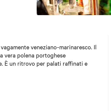
le vagamente veneziano-marinaresco. Il
a vera polena portoghese
 È un ritrovo per palati raffinati e
k.com/mamolocafe