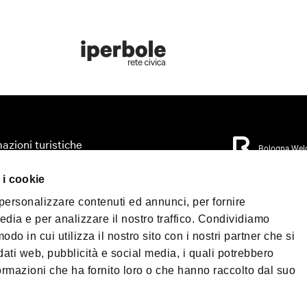
azioni turistiche
Bologna Wel
zza il tuo viaggio
 i cookie
orio
Privacy Policy
Coo
 personalizzare contenuti ed annunci, per fornire
Condizioni di Vendi
mo accessibile
edia e per analizzare il nostro traffico. Condividiamo
 & Press
odo in cui utilizza il nostro sito con i nostri partner che si
©2026 All rights re
load
40124 - Bologna | P.
dati web, pubblicità e social media, i quali potrebbero
Telefono
+39 051 6
ormazioni che ha fornito loro o che hanno raccolto dal suo
PEC:
fondazionebol
enade Bologna