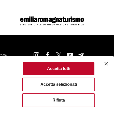
come
Accetta tutti
kie Policy
Accessibilità
Condizioni di Utilizzo
ta
Criteri di pubblicazione
Accetta selezionati
served. Fondazione Bologna Welcome | Piazza del Nettuno, 1,
I. e C.F. 04159281205 | REA: BO - 573761 |
583111
| Email:
info@bolognawelcome.it
|
Rifiuta
ognawelcome@legalmail.it