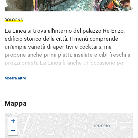
BOLOGNA
La Linea si trova all'interno del palazzo Re Enzo,
edificio storico della città. Il menù comprende
un'ampia varietà di aperitivi e cocktails, ma
propone anche primi piatti, insalate e cibi freschi a
prezzi onesti. La Linea è anche un'occasione per
conoscere musicisti emergenti, artisti, fotografi che
espongono proprio in questo locale le loro opere.
Mostra altro
Lunedì e sabato dopo le 21.30: si balla al piano
superiore. Martedì: serata all'insegna della
Mappa
letteratura. Mercoledì: aperitivo spagnolo a base di
sangria.
+
−
Credits:
https://www.facebook.com/lalineasocial/