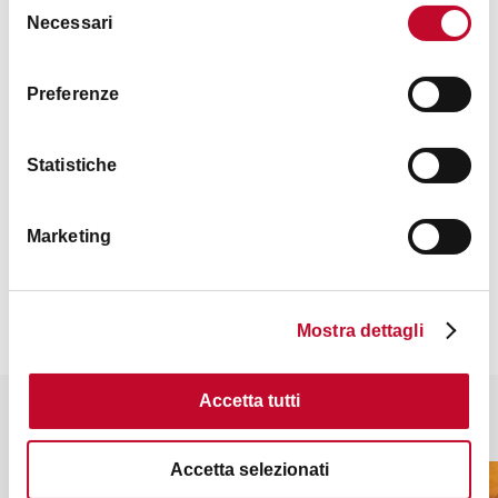
Orari
Necessari
del
consenso
orario continuato: 08.30 - 18.00
Preferenze
18.00 - 02.00
Statistiche
Contatti
Marketing
Mostra dettagli
Accetta tutti
Potrebbe interessarti anche
Accetta selezionati
PUB
PUB