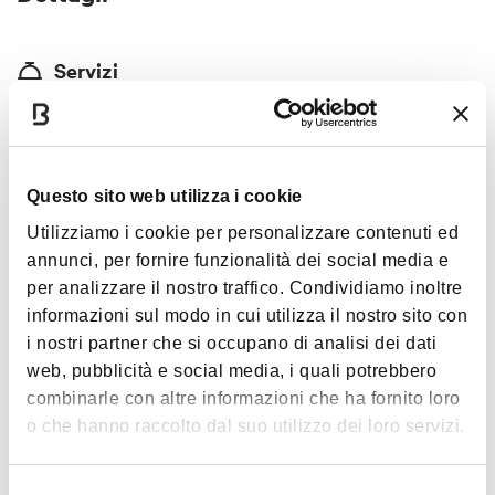
Servizi
Aria condizionata
Giardino/dehor
Cucina aperta fino a tardi
Questo sito web utilizza i cookie
Specialità
Utilizziamo i cookie per personalizzare contenuti ed
annunci, per fornire funzionalità dei social media e
Aperitivi... creativi!
per analizzare il nostro traffico. Condividiamo inoltre
informazioni sul modo in cui utilizza il nostro sito con
Carte accettate
i nostri partner che si occupano di analisi dei dati
Bancomat
web, pubblicità e social media, i quali potrebbero
combinarle con altre informazioni che ha fornito loro
o che hanno raccolto dal suo utilizzo dei loro servizi.
Selezione