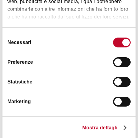
web, pubblicità e social media, i quali potrebbero
BOLOGNA
combinarle con altre informazioni che ha fornito loro
o che hanno raccolto dal suo utilizzo dei loro servizi.
ENOTECA
Selezione
Necessari
del
consenso
Preferenze
Statistiche
Caffetteria Bolognese
Marketing
BOLOGNA
Mostra dettagli
RISTORANTE
TRATTORIA/OSTERIA