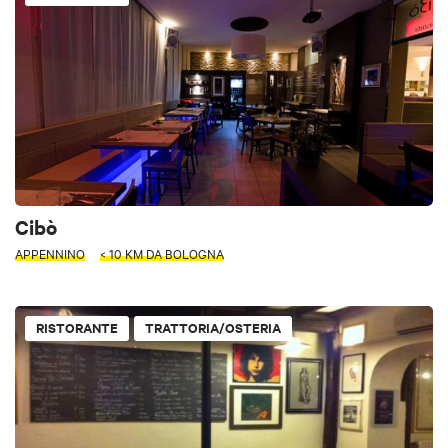
Cibò
APPENNINO
< 10 KM DA BOLOGNA
RISTORANTE
TRATTORIA/OSTERIA