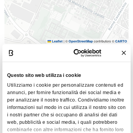
|
©
contributors ©
Leaflet
OpenStreetMap
CARTO
Ora come allora
Via Marco Emilio Lepido, 91/A - 40132
COME ARRIVARE
Questo sito web utilizza i cookie
Utilizziamo i cookie per personalizzare contenuti ed
annunci, per fornire funzionalità dei social media e
per analizzare il nostro traffico. Condividiamo inoltre
Contatti
informazioni sul modo in cui utilizza il nostro sito con
i nostri partner che si occupano di analisi dei dati
web, pubblicità e social media, i quali potrebbero
combinarle con altre informazioni che ha fornito loro