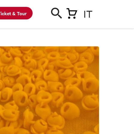
IT
icket & Tour