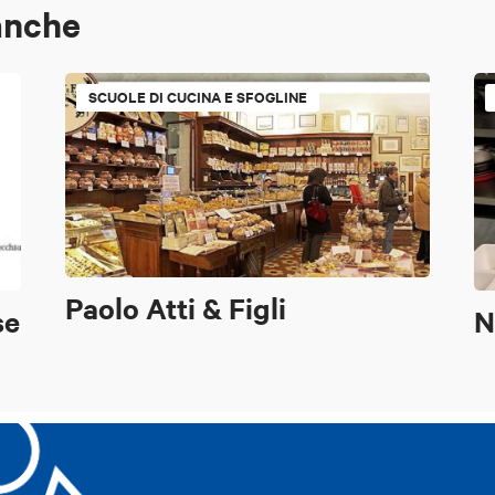
anche
SCUOLE DI CUCINA E SFOGLINE
Paolo Atti & Figli
se
N