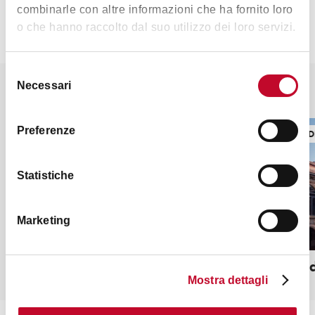
combinarle con altre informazioni che ha fornito loro
o che hanno raccolto dal suo utilizzo dei loro servizi.
Selezione
Necessari
del
Potrebbe interessarti anche
consenso
Preferenze
EDIFICI RELIGIOSI
TORRI, ED
Statistiche
Marketing
Santuario di San Luca
Palazzo d
Mostra dettagli