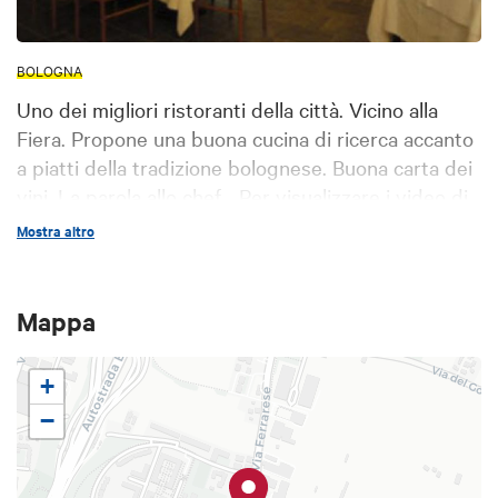
BOLOGNA
Uno dei migliori ristoranti della città. Vicino alla
Fiera. Propone una buona cucina di ricerca accanto
a piatti della tradizione bolognese. Buona carta dei
vini. La parola allo chef... Per visualizzare i video di
Massimiliano Poggi, clicca qui
Mostra altro
Mappa
+
−