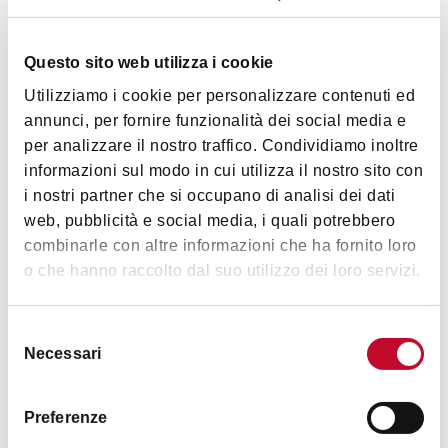
Servizi
Questo sito web utilizza i cookie
Cucina aperta fino a tardi
Utilizziamo i cookie per personalizzare contenuti ed
annunci, per fornire funzionalità dei social media e
per analizzare il nostro traffico. Condividiamo inoltre
informazioni sul modo in cui utilizza il nostro sito con
i nostri partner che si occupano di analisi dei dati
Orari
web, pubblicità e social media, i quali potrebbero
combinarle con altre informazioni che ha fornito loro
o che hanno raccolto dal suo utilizzo dei loro servizi.
18.00 - 20.00
20.00 - 03.00
Selezione
Necessari
del
consenso
Contatti
Preferenze