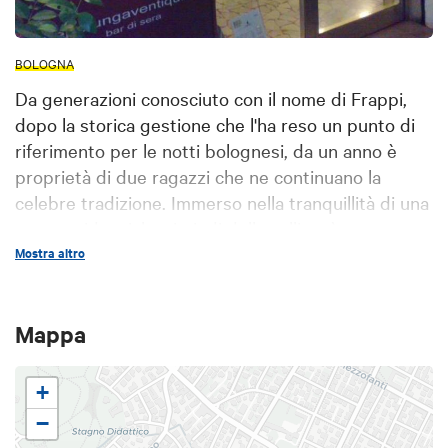
BOLOGNA
Da generazioni conosciuto con il nome di Frappi,
dopo la storica gestione che l'ha reso un punto di
riferimento per le notti bolognesi, da un anno è
proprietà di due ragazzi che ne continuano la
celebre tradizione. Immerso nella tranquillità di una
zona residenziale, ai piedi della collina, è
frequentato da clienti fedeli. Accogliente sala
Mostra altro
interna.
Mappa
Credits:
https://www.facebook.com/Siepelunga24-
bar-di-sera-666325010116697
+
−