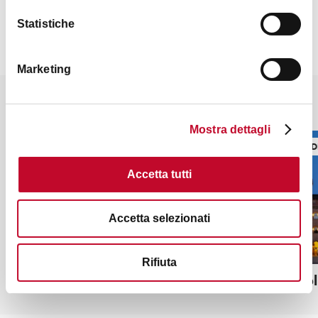
Statistiche
Marketing
Potrebbe interessarti anche
Mostra dettagli
EDIFICI RELIGIOSI
TORRI, ED
Accetta tutti
Accetta selezionati
Rifiuta
Santuario di San Luca
Torre del