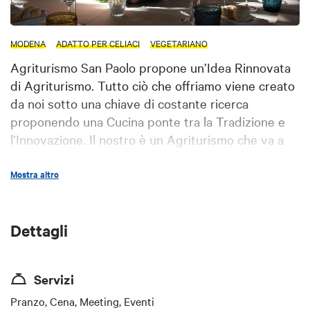
MODENA
ADATTO PER CELIACI
VEGETARIANO
Agriturismo San Paolo propone un’Idea Rinnovata
di Agriturismo. Tutto ciò che offriamo viene creato
da noi sotto una chiave di costante ricerca
proponendo una Cucina ponte tra la Tradizione e
l’Innovazione. Il nostro è un Agriturismo che va a
collocare in uno Spazio Nuovo la definizione che
solitamente si associa a questo termine. Al San
Mostra altro
Paolo la territorialità e la genuinità delle materie
prime sono impiegate nella ricerca del gusto e nella
Dettagli
sperimentazione di nuovi accostamenti. Siamo un
Agriturismo? Sì, ma vieni a scoprire con noi cosa
significa.
Servizi
Pranzo, Cena, Meeting, Eventi