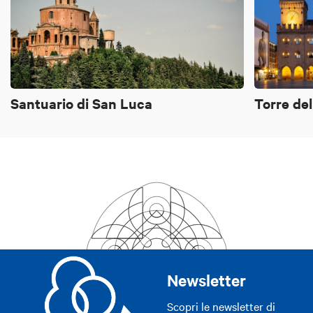
Santuario di San Luca
Torre del
Newsletter
Scopri le newsletter di