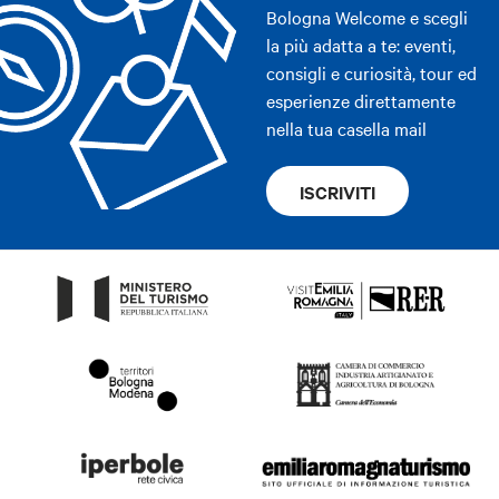
Bologna Welcome e scegli
la più adatta a te: eventi,
consigli e curiosità, tour ed
esperienze direttamente
nella tua casella mail
ISCRIVITI