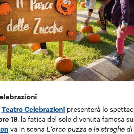
Celebrazioni
Teatro Celebrazioni
l
presenterà lo spettac
ore 18
: la fatica del sole divenuta famosa su
hon
va in scena
L'orco puzza e le streghe di