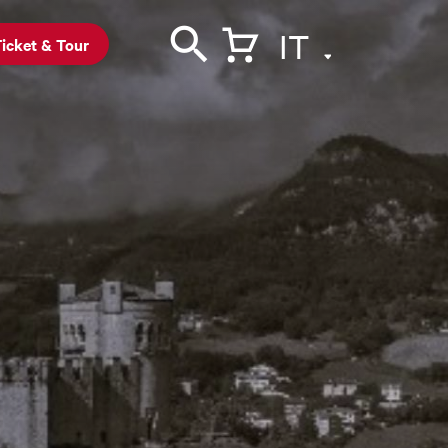
IT
icket & Tour