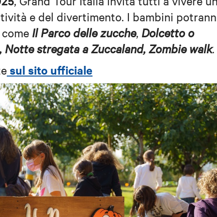
025
, Grand Tour Italia invita tutti a vivere u
tività e del divertimento. I bambini potran
e come
Il Parco delle zucche
,
Dolcetto o
o, Notte stregata a Zuccaland, Zombie walk
sul sito ufficiale
te