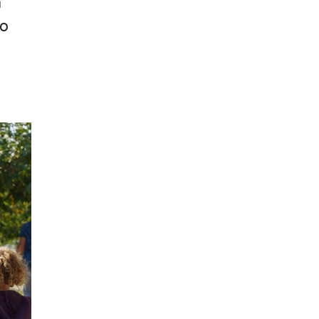
n
no
.