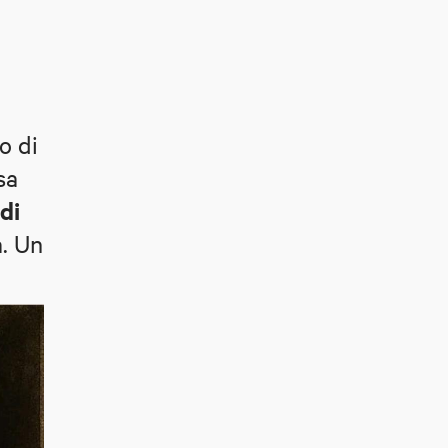
o di
sa
di
a. Un