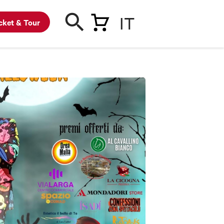
IT
cket & Tour