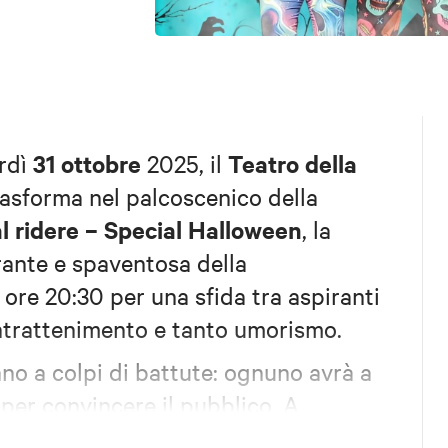
31 ottobre
Teatro della
erdì
2025, il
asforma nel palcoscenico della
l ridere – Special Halloween
, la
arante e spaventosa della
ore 20:30 per una sfida tra aspiranti
ntrattenimento e tanto umorismo.
nno a colpi di battute: ognuno avrà a
 per convincere il pubblico. A
rà una giuria, ma l'imparziale