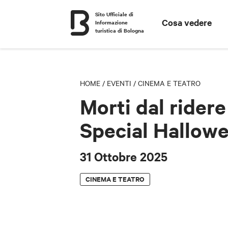
Sito Ufficiale di
Cosa vedere
Informazione
turistica di Bologna
HOME
/
EVENTI
/
CINEMA E TEATRO
Morti dal ridere
Special Hallow
31 Ottobre 2025
CINEMA E TEATRO