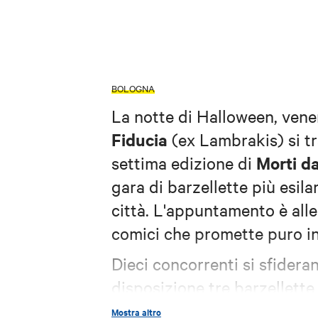
BOLOGNA
La notte di Halloween, ven
Fiducia
(ex Lambrakis) si tr
Morti da
settima edizione di
gara di barzellette più esil
città.
L'appuntamento è alle 
comici che promette puro i
Dieci concorrenti si sfidera
disposizione tre barzellette
decretare il vincitore non sa
Mostra altro