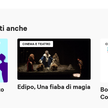
ti anche
CINEMA E TEATRO
C
Edipo, Una fiaba di magia
to
Bo
Co