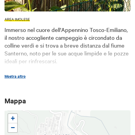
AREA IMOLESE
Immerso nel cuore dell'Appennino Tosco-Emiliano,
il nostro accogliente campeggio è circondato da
colline verdi e si trova a breve distanza dal fiume
Santerno, noto per le sue acque limpide e le pozze
ideali per rinfrescarsi.
Il Campeggio Alidosi offre 15 ampie piazzole dotate
Mostra altro
di elettricità, perfette per accogliere tende. In
aggiunta, gli ospiti possono gustare le prelibatezze
locali presso il chiosco Shangri-La, situato lungo la
Mappa
riva del fiume.
La sua posizione centrale nell'Appennino lo rende
+
la base perfetta per gli appassionati di attività
−
all'aria aperta. Situato al termine della Ciclovia del