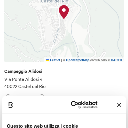
Santerno, è il punto ideale per i ciclisti in viaggio,
dove possono fermarsi a riposarsi, godersi una
doccia calda o fare un tuffo rinfrescante nel fiume.
|
©
contributors ©
Leaflet
OpenStreetMap
CARTO
Campeggio Alidosi
Via Ponte Alidosi 4
40022 Castel del Rio
COME ARRIVARE
Dettagli
Questo sito web utilizza i cookie