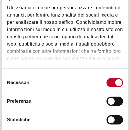
Utilizziamo i cookie per personalizzare contenuti ed
annunci, per fornire funzionalità dei social media e
Accessibilità
per analizzare il nostro traffico. Condividiamo inoltre
Servizi igienici e docce accessibili
informazioni sul modo in cui utilizza il nostro sito con
i nostri partner che si occupano di analisi dei dati
Codice CIN
web, pubblicità e social media, i quali potrebbero
combinarle con altre informazioni che ha fornito loro
IT037014B16J4OWZBY
Mostra altro
o che hanno raccolto dal suo utilizzo dei loro servizi.
Servizi
Piazzole con elettricità
Selezione
Contatti
Necessari
del
Campeggio libero
consenso
Servizi igienici nuovi
Preferenze
Cabine doccia singole con vestibolo – chiudibili a chiave
dall’interno
Statistiche
Postazioni bbq all'interno del campeggio