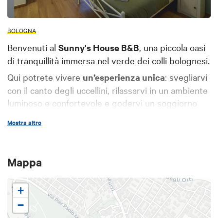
BOLOGNA
Benvenuti al
Sunny's House B&B
, una piccola oasi
di tranquillità immersa nel verde dei colli bolognesi.
Qui potrete vivere
un’esperienza unica
: svegliarvi
con il canto degli uccellini, rilassarvi in un ambiente
luminoso e confortevole e godervi un soggiorno
all'insegna del benessere.
Mostra altro
La posizione strategica del B&B vi permette di
raggiungere il centro storico in soli 10 minuti di
bus
. Per chi arriva in auto, è possibile trovare
Mappa
parcheggio gratuito nelle vicinanze, rendendo il
soggiorno ancora più pratico. Per chi ama la
+
Bologna by night,
i bus ordinari circolano fino alle
−
00:30
e, per i nottambuli, ci sono le linee notturne,