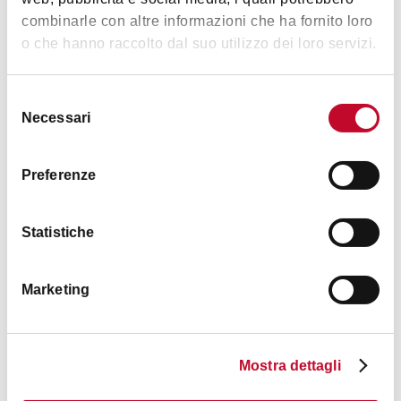
combinarle con altre informazioni che ha fornito loro
Prezzo
o che hanno raccolto dal suo utilizzo dei loro servizi.
100
Selezione
Soggetta a tassa di soggiorno
Necessari
del
Verifica se la struttura è soggetta a tassa di soggiorno nel
consenso
seguente
link
Preferenze
Animali accettati
Cane
Statistiche
Marketing
Mostra dettagli
Contatti