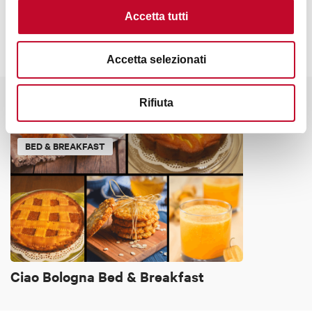
Accetta tutti
Accetta selezionati
Rifiuta
Potrebbe interessarti anche
BED & BREAKFAST
Ciao Bologna Bed & Breakfast