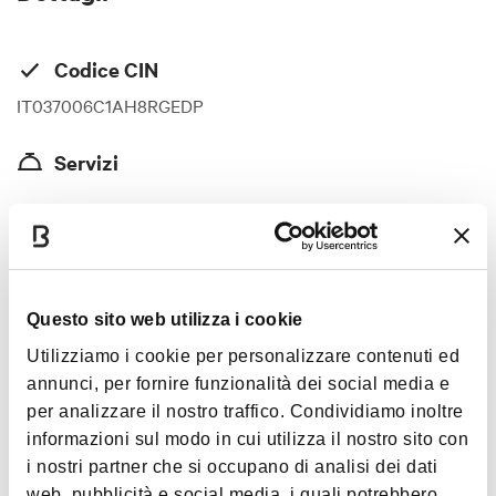
Codice CIN
IT037006C1AH8RGEDP
Servizi
Colazione
Mostra altro
WiFi
Parcheggio gratuito in zona
Camere non fumatori
Immagini
Riscaldamento
Questo sito web utilizza i cookie
Macchina da caffè
Utilizziamo i cookie per personalizzare contenuti ed
Scrivania
annunci, per fornire funzionalità dei social media e
TV
per analizzare il nostro traffico. Condividiamo inoltre
Rilevatore di monossido di carbonio
informazioni sul modo in cui utilizza il nostro sito con
Asciugacapelli
i nostri partner che si occupano di analisi dei dati
Armadio o guardaroba
web, pubblicità e social media, i quali potrebbero