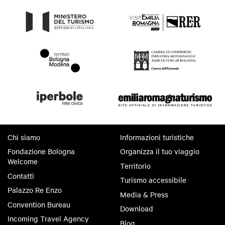
Chi siamo
Informazioni turistiche
Fondazione Bologna
Organizza il tuo viaggio
Welcome
Territorio
Contatti
Turismo accessibile
Palazzo Re Enzo
Media & Press
Convention Bureau
Download
Incoming Travel Agency
Blog