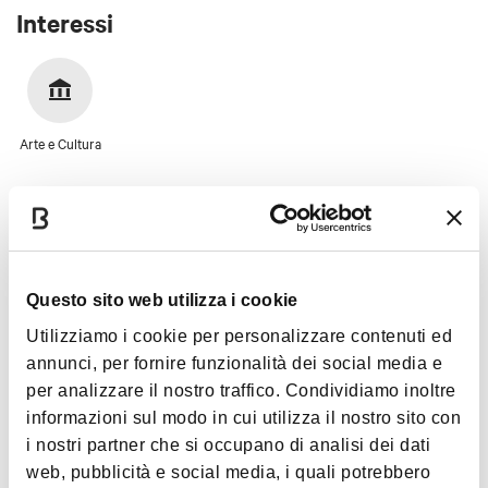
eventi privati oltre agli eventi culturali che vi
Interessi
vengono organizzati nel corso dell'anno.
Per maggiori informazioni si può consultare il sito
Arte e Cultura
della Villa:
www.villagaragnani.it
Immagini
Questo sito web utilizza i cookie
Utilizziamo i cookie per personalizzare contenuti ed
annunci, per fornire funzionalità dei social media e
per analizzare il nostro traffico. Condividiamo inoltre
informazioni sul modo in cui utilizza il nostro sito con
i nostri partner che si occupano di analisi dei dati
web, pubblicità e social media, i quali potrebbero