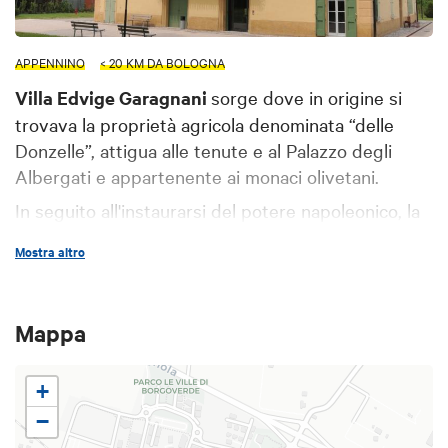
APPENNINO
< 20 KM DA BOLOGNA
Villa Edvige Garagnani
sorge dove in origine si
trovava la proprietà agricola denominata “delle
Donzelle”, attigua alle tenute e al Palazzo degli
Albergati e appartenente ai monaci olivetani.
In seguito all'instaurarsi del potere napoleonico, la
tenuta passò per diversi proprietari fino 1908
Mostra altro
quando il nobile Paolo Baldi Randi la comprò
perchè fosse la dote per la figlia Edvige, sposa di
Ferdinando Garagnani. La villa appartenne alla
Mappa
famiglia Garagnani fino al 1971 quando fu acquistata
dal Comune di Zola Predosa.
+
La Villa era nota come la “Villa dei Sindaci” per via
−
degli incarichi pubblici ricoperti da Ferdinando