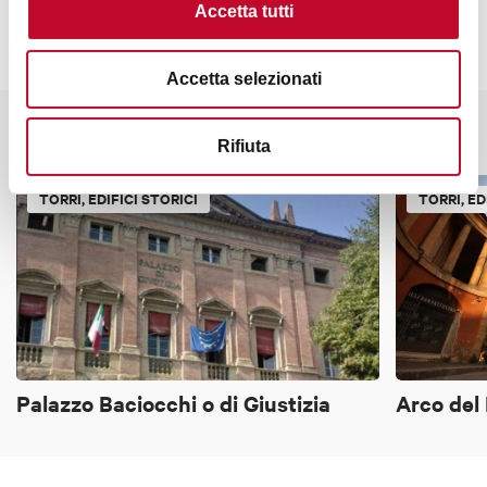
Accetta tutti
Accetta selezionati
Potrebbe interessarti anche
Rifiuta
TORRI, EDIFICI STORICI
TORRI, ED
Palazzo Baciocchi o di Giustizia
Arco del